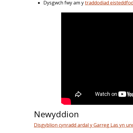
Dysgwch fwy am y
traddodiad eisteddfo
Newyddion
Disgyblion cynradd ardal y Garreg Las yn uno