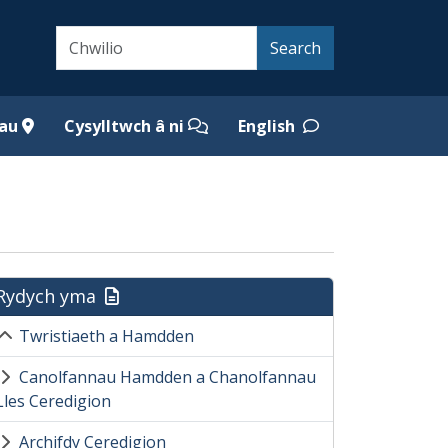
Search
Search
iau
Cysylltwch â ni
English
Rydych yma
Twristiaeth a Hamdden
Canolfannau Hamdden a Chanolfannau
Lles Ceredigion
Archifdy Ceredigion