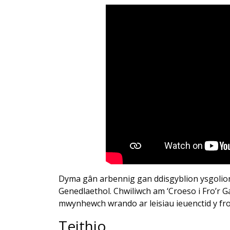
Dyma gân arbennig gan ddisgyblion ysgolion
Genedlaethol. Chwiliwch am ‘Croeso i Fro’r Gar
mwynhewch wrando ar leisiau ieuenctid y fro
Teithio