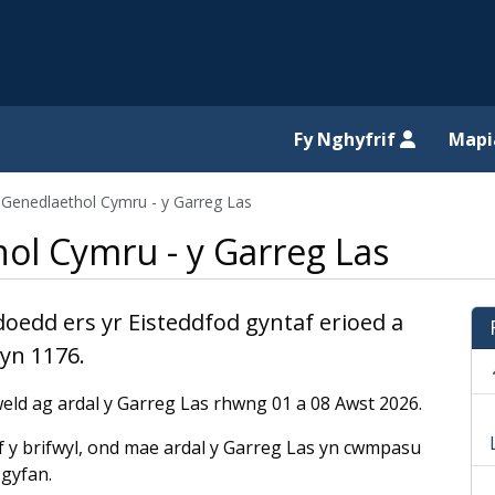
il website
Fy Nghyfrif
Map
 Genedlaethol Cymru - y Garreg Las
ol Cymru - y Garreg Las
doedd ers yr Eisteddfod gyntaf erioed a
 yn 1176.
ld ag ardal y Garreg Las rhwng 01 a 08 Awst 2026.
f y brifwyl, ond mae ardal y Garreg Las yn cwmpasu
 gyfan.