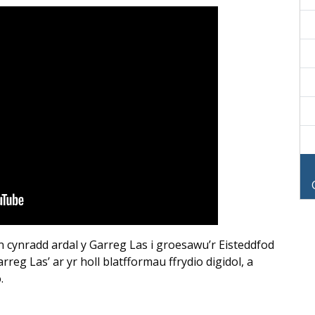
 cynradd ardal y Garreg Las i groesawu’r Eisteddfod
reg Las’ ar yr holl blatfformau ffrydio digidol, a
.