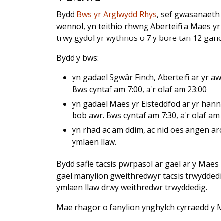
Bydd
Bws yr Arglwydd Rhys
, sef gwasanaeth
wennol, yn teithio rhwng Aberteifi a Maes yr
trwy gydol yr wythnos o 7 y bore tan 12 gano
Bydd y bws:
yn gadael Sgwâr Finch, Aberteifi ar yr aw
Bws cyntaf am 7:00, a'r olaf am 23:00
yn gadael Maes yr Eisteddfod ar yr hann
bob awr. Bws cyntaf am 7:30, a'r olaf am
yn rhad ac am ddim, ac nid oes angen ar
ymlaen llaw.
Bydd safle tacsis pwrpasol ar gael ar y Maes 
gael manylion gweithredwyr tacsis trwyddedig
ymlaen llaw drwy weithredwr trwyddedig.
Mae rhagor o fanylion ynghylch cyrraedd y M