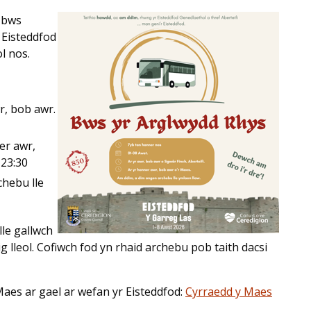
 bws
 Eisteddfod
l nos.
r, bob awr.
er awr,
 23:30
chebu lle
lle gallwch
 lleol. Cofiwch fod yn rhaid archebu pob taith dacsi
aes ar gael ar wefan yr Eisteddfod:
Cyrraedd y Maes