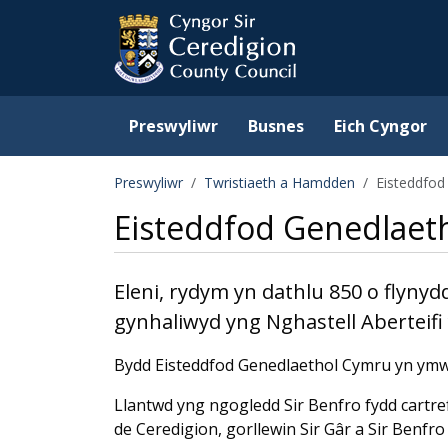
Ceredigion County Counc
Skip to main content
Preswyliwr
Busnes
Eich Cyngor
Preswyliwr
Twristiaeth a Hamdden
Eisteddfod
Eisteddfod Genedlaeth
Eleni, rydym yn dathlu 850 o flynyd
gynhaliwyd yng Nghastell Aberteifi
Bydd Eisteddfod Genedlaethol Cymru yn ymwe
Llantwd yng ngogledd Sir Benfro fydd cartre
de Ceredigion, gorllewin Sir Gâr a Sir Benfro