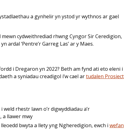
stadlaethau a gynhelir yn ystod yr wythnos ar gael
al mewn cydweithrediad rhwng Cyngor Sir Ceredigion,
yn ardal ‘Pentre’r Garreg Las’ ar y Maes.
ffordd i Dregaron yn 2022? Beth am fynd ati eto eleni i
eth a syniadau creadigol i’w cael ar
tudalen Prosiect
i weld rhestr lawn o’r digwyddiadau a’r
, a llawer mwy
lleoedd bwyta a llety yng Ngheredigion, ewch i
wefan