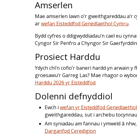
Amserlen
Mae amserlen lawn o’r gweithgareddau a’r cy
ar
wefan Eisteddfod Genedlaethol Cymru
.
Bydd cyfres o ddigwyddiadau’n cael eu cynn
Cyngor Sir Penfro a Chyngor Sir Gaerfyrddin 
Prosiect Harddu
Ydych chi’n cofio’r baneri hardd yn arwain y 
groesawu’r Garreg Las? Mae rhagor o wyboda
Harddu 2026 yr Eisteddfod
.
Dolenni defnyddiol
Ewch i
wefan yr Eisteddfod Genedlaethol
gweithgareddau, sut i archebu tocynnau
Am syniadau am fannau i ymweld â nhw, 
Darganfod Ceredigion