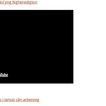
dol yng Ngheredigion
 i lansio cân arbennig