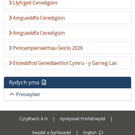
Llyfrgell Ceredigion
Amgueddfa Ceredigion
Amgueddfa Ceredigion
Pencampwriaethau Seiclo 2026
Eisteddfod Genedlaethol Cymru - y Garreg Las
Rydych yma
Preswyliwr
Cysylltwch â ni
|
Hysbysiad Preifatrwydd
|
Swyddi a Gyrfaoedd
|
English