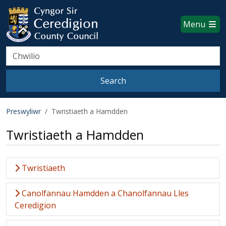
Ceredigion County Council websi
Skip to main content
Menu
Search
Search
Preswyliwr
Twristiaeth a Hamdden
Twristiaeth a Hamdden
Twristiaeth
Canolfannau Hamdden a Chanolfannau Lles
Ceredigion