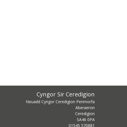
Cyngor Sir Ceredigion
Neuadd Cyngor Ceredigion Penmorfa
Aberaeron
Ceredigion
SA46 0PA
centre phone number
01545 570881