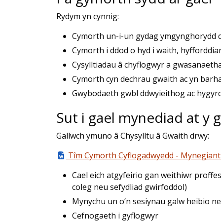
Rydym yn cynnig:
Cymorth un-i-un gydag ymgynghorydd c
Cymorth i ddod o hyd i waith, hyfforddia
Cysylltiadau â chyflogwyr a gwasanaetha
Cymorth cyn dechrau gwaith ac yn bar
Gwybodaeth gwbl ddwyieithog ac hygyr
Sut i gael mynediad at y
Gallwch ymuno â Chysylltu â Gwaith drwy:
Tîm Cymorth Cyflogadwyedd - Mynegiant
Cael eich atgyfeirio gan weithiwr proffe
coleg neu sefydliad gwirfoddol)
Mynychu un o’n sesiynau galw heibio n
Cefnogaeth i gyflogwyr