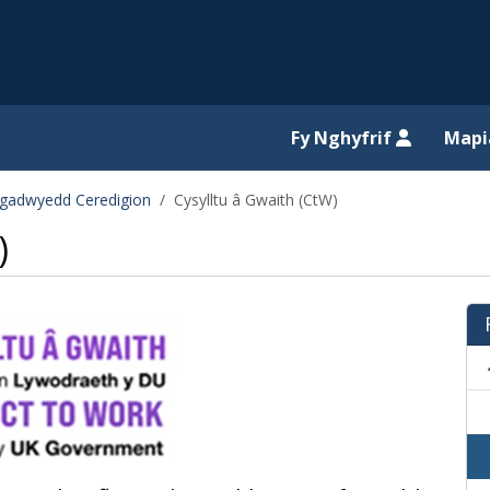
il website
Fy Nghyfrif
Map
ogadwyedd Ceredigion
Cysylltu â Gwaith (CtW)
)