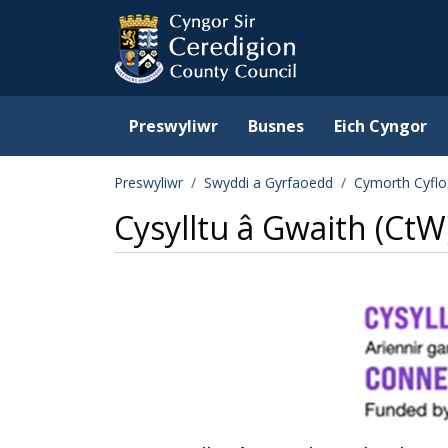
Ceredigion County Counc
Skip to main content
Preswyliwr
Busnes
Eich Cyngor
Preswyliwr
Swyddi a Gyrfaoedd
Cymorth Cyfl
Cysylltu â Gwaith (CtW