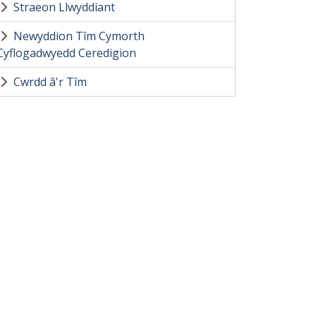
Straeon Llwyddiant
Newyddion Tîm Cymorth
Cyflogadwyedd Ceredigion
Cwrdd â'r Tîm