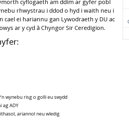
cymorth cyflogaeth am ddim ar gyfer pobl
nebu rhwystrau i ddod o hyd i waith neu i
n cael ei hariannu gan Lywodraeth y DU ac
owys ar y cyd â Chyngor Sir Ceredigion.
hyfer:
y’n wynebu risg o golli eu swydd
ai ag ADY
thasol, ariannol neu wledig