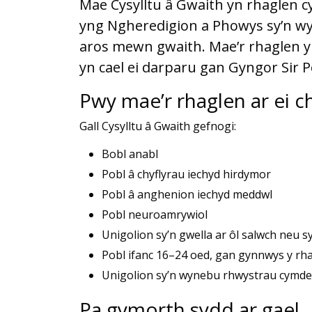
Mae Cysylltu â Gwaith yn rhaglen 
yng Ngheredigion a Phowys sy’n wy
aros mewn gwaith. Mae’r rhaglen y
yn cael ei darparu gan Gyngor Sir P
Pwy mae’r rhaglen ar ei c
Gall Cysylltu â Gwaith gefnogi:
Bobl anabl
Pobl â chyflyrau iechyd hirdymor
Pobl â anghenion iechyd meddwl
Pobl neuroamrywiol
Unigolion sy’n gwella ar ôl salwch neu s
Pobl ifanc 16–24 oed, gan gynnwys y rh
Unigolion sy’n wynebu rhwystrau cymdei
Pa gymorth sydd ar gael