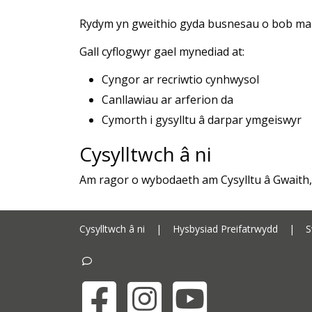
Rydym yn gweithio gyda busnesau o bob main
Gall cyflogwyr gael mynediad at:
Cyngor ar recriwtio cynhwysol
Canllawiau ar arferion da
Cymorth i gysylltu â darpar ymgeiswyr
Cysylltwch â ni
Am ragor o wybodaeth am Cysylltu â Gwaith
Cysylltwch â ni
|
Hysbysiad Preifatrwydd
|
S
Facebook
Instagram
YouTube