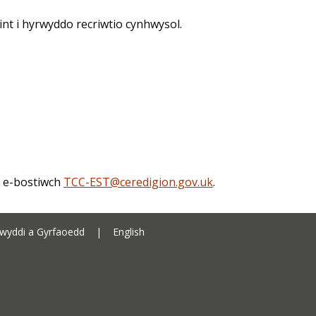
t i hyrwyddo recriwtio cynhwysol.
, e-bostiwch
TCC-EST@ceredigion.gov.uk
.
Cyngor Sir Ceredigion address
wyddi a Gyrfaoedd
|
English
Ceredigion County Council call 