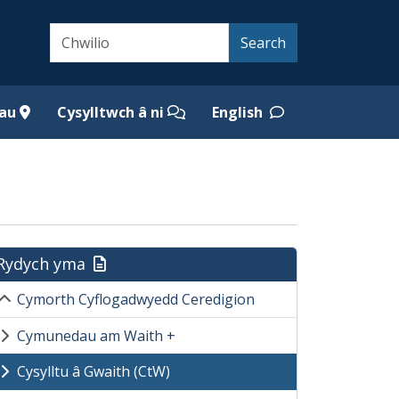
Search
Search
iau
Cysylltwch â ni
English
Rydych yma
Cymorth Cyflogadwyedd Ceredigion
Cymunedau am Waith +
Cysylltu â Gwaith (CtW)