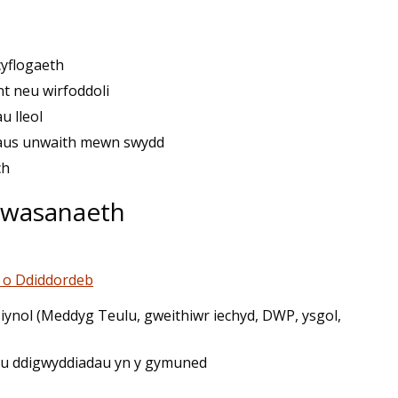
yflogaeth
nt neu wirfoddoli
u lleol
haus unwaith mewn swydd
ch
 gwasanaeth
 o Ddiddordeb
siynol (Meddyg Teulu, gweithiwr iechyd, DWP, ysgol,
eu ddigwyddiadau yn y gymuned