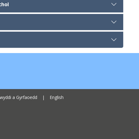
chol
Cyngor Sir Ceredigion address
wyddi a Gyrfaoedd
|
English
Ceredigion County Council call 