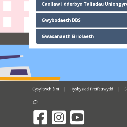
Canllaw i dderbyn Taliadau Uniongyr
Gwybodaeth DBS
Gwasanaeth Eiriolaeth
Cysylltwch â ni
|
Hysbysiad Preifatrwydd
|
S
Facebook
Instagram
YouTube