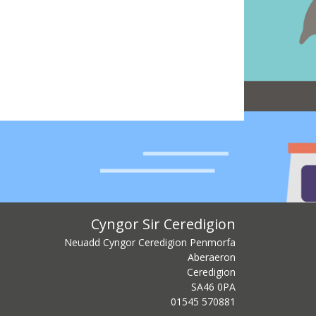
Cyngor Sir Ceredigion
Neuadd Cyngor Ceredigion Penmorfa
Aberaeron
Ceredigion
SA46 0PA
centre phone number
01545 570881