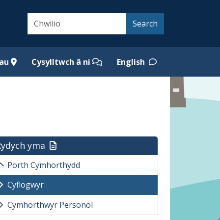
Search
Search
iau
Cysylltwch â ni
English
Rydych yma
Porth Cymhorthydd
Cyflogwyr
Cymhorthwyr Personol