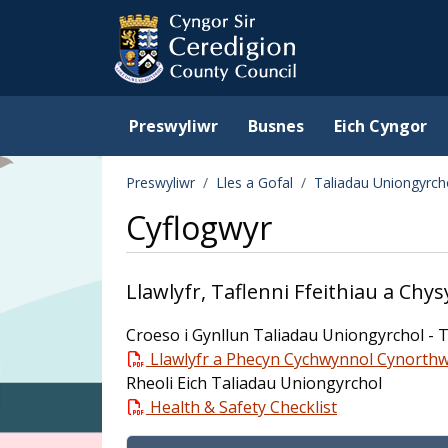
Ceredigion County Counc
Skip to main content
Preswyliwr
Busnes
Eich Cyngor
Preswyliwr
Lles a Gofal
Taliadau Uniongyrch
Cyflogwyr
Llawlyfr, Taflenni Ffeithiau a Chys
Croeso i Gynllun Taliadau Uniongyrchol - 
Llawlyfr a Phecyn Cychwynnol Cynorth
Rheoli Eich Taliadau Uniongyrchol
Health & Safety Checklist