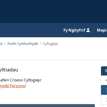
il website
Fy Nghyfrif
Map
ol
Porth Cymhorthydd
Cyflogwyr
ylltiadau
Taflen Croeso Cyflogwyr
wyydd Personol