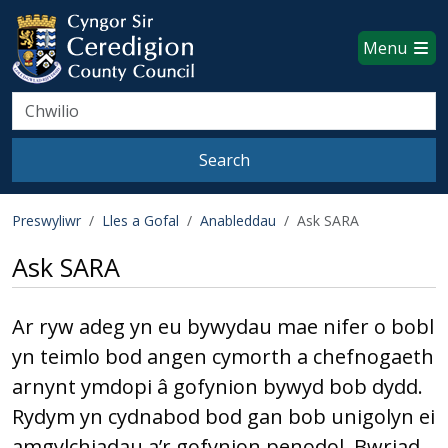
Ceredigion County Council websi
Skip to main content
Menu
Search
Search
Preswyliwr
Lles a Gofal
Anableddau
Ask SARA
Ask SARA
Ar ryw adeg yn eu bywydau mae nifer o bobl
yn teimlo bod angen cymorth a chefnogaeth
arnynt ymdopi â gofynion bywyd bob dydd.
Rydym yn cydnabod bod gan bob unigolyn ei
amgylchiadau a’r gofynion penodol. Bwriad