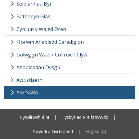
Seibiannau Byr
Bathodyn Glas
Cynllun y Waled Oren
Fforwm Anabledd Ceredigion
Golwg yn Wael / Colli eich Clyw
Anableddau Dysgu
Awtistiaeth
Ask SARA
Cysylltwch â ni
|
Hysbysiad Preifatrwydd
|
Swyddi a Gyrfaoedd
|
English