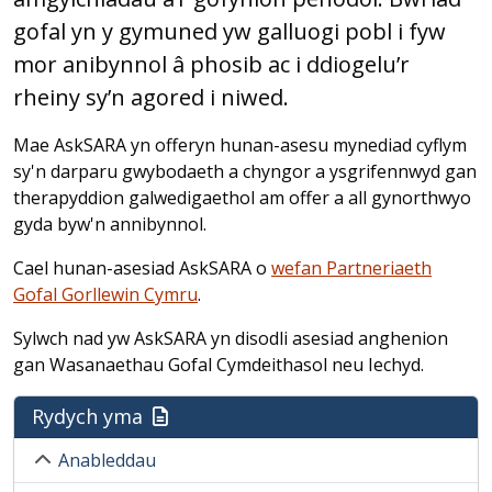
gofal yn y gymuned yw galluogi pobl i fyw
mor anibynnol â phosib ac i ddiogelu’r
rheiny sy’n agored i niwed.
Mae AskSARA yn offeryn hunan-asesu mynediad cyflym
sy'n darparu gwybodaeth a chyngor a ysgrifennwyd gan
therapyddion galwedigaethol am offer a all gynorthwyo
gyda byw'n annibynnol.
Cael hunan-asesiad AskSARA o
wefan Partneriaeth
Gofal Gorllewin Cymru
.
Sylwch nad yw AskSARA yn disodli asesiad anghenion
gan Wasanaethau Gofal Cymdeithasol neu Iechyd.
Rydych yma
Anableddau