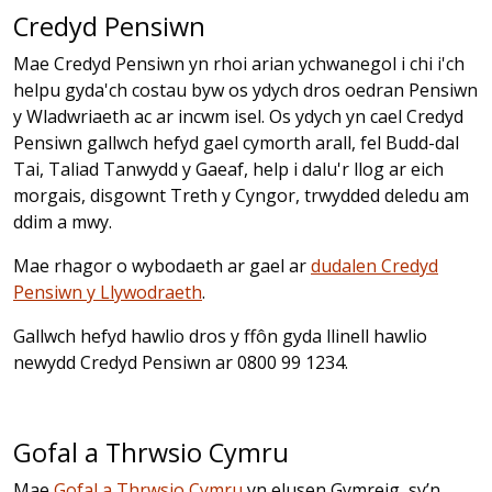
Credyd Pensiwn
Mae Credyd Pensiwn yn rhoi arian ychwanegol i chi i'ch
helpu gyda'ch costau byw os ydych dros oedran Pensiwn
y Wladwriaeth ac ar incwm isel. Os ydych yn cael Credyd
Pensiwn gallwch hefyd gael cymorth arall, fel Budd-dal
Tai, Taliad Tanwydd y Gaeaf, help i dalu'r llog ar eich
morgais, disgownt Treth y Cyngor, trwydded deledu am
ddim a mwy.
Mae rhagor o wybodaeth ar gael ar
dudalen Credyd
Pensiwn y Llywodraeth
.
Gallwch hefyd hawlio dros y ffôn gyda llinell hawlio
newydd Credyd Pensiwn ar 0800 99 1234.
Gofal a Thrwsio Cymru
Mae
Gofal a Thrwsio Cymru
yn elusen Gymreig, sy’n