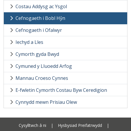
Costau Addysg ac Ysgol
Cefnogaeth i Bobl Hŷn
Cefnogaeth i Ofalwyr
Iechyd a Lles
Cymorth gyda Bwyd
Cymuned y Lluoedd Arfog
Mannau Croeso Cynnes
E-fwletin Cymorth Costau Byw Ceredigion
Cynnydd mewn Prisiau Olew
Cysylltwch â ni
|
Hysbysiad Preifatrwydd
|