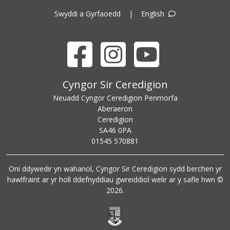
Swyddi a Gyrfaoedd
|
English
Facebook
Instagram
YouTube
Cyngor Sir Ceredigion address
Cyngor Sir Ceredigion
Neuadd Cyngor Ceredigion Penmorfa
Aberaeron
Ceredigion
SA46 0PA
Ceredigion County Council call centre phone number
01545 570881
Oni ddywedir yn wahanol, Cyngor Sir Ceredigion sydd berchen yr
hawlfraint ar yr holl ddefnyddiau gwreiddiol welir ar y safle hwn ©
2026.