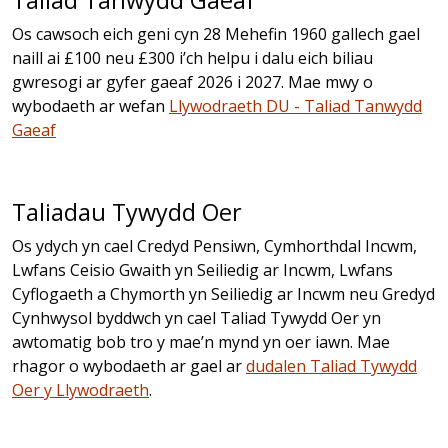
Taliad Tanwydd Gaeaf
Os cawsoch eich geni cyn 28 Mehefin 1960 gallech gael
naill ai £100 neu £300 i’ch helpu i dalu eich biliau
gwresogi ar gyfer gaeaf 2026 i 2027. Mae mwy o
wybodaeth ar wefan
Llywodraeth DU - Taliad Tanwydd
Gaeaf
Taliadau Tywydd Oer
Os ydych yn cael Credyd Pensiwn, Cymhorthdal Incwm,
Lwfans Ceisio Gwaith yn Seiliedig ar Incwm, Lwfans
Cyflogaeth a Chymorth yn Seiliedig ar Incwm neu Gredyd
Cynhwysol byddwch yn cael Taliad Tywydd Oer yn
awtomatig bob tro y mae’n mynd yn oer iawn. Mae
rhagor o wybodaeth ar gael ar
dudalen Taliad Tywydd
Oer y Llywodraeth
.