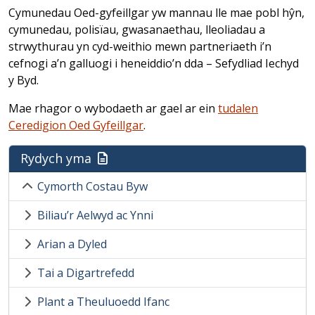
Cymunedau Oed-gyfeillgar yw mannau lle mae pobl hŷn,
cymunedau, polisïau, gwasanaethau, lleoliadau a
strwythurau yn cyd-weithio mewn partneriaeth i’n
cefnogi a’n galluogi i heneiddio’n dda – Sefydliad Iechyd
y Byd.
Mae rhagor o wybodaeth ar gael ar ein
tudalen
Ceredigion Oed Gyfeillgar
.
Rydych yma
Cymorth Costau Byw
Biliau’r Aelwyd ac Ynni
Arian a Dyled
Tai a Digartrefedd
Plant a Theuluoedd Ifanc