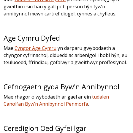
gweithio i sicrhau y gall pob person hŷn fyw’n
annibynnol mewn cartref diogel, cynnes a chyfleus.
Age Cymru Dyfed
Mae
Cyngor Age Cymru
yn darparu gwybodaeth a
chyngor cyfrinachol, diduedd ac arbenigol i bobl hŷn, eu
teuluoedd, ffrindiau, gofalwyr a gweithwyr proffesiynol.
Cefnogaeth gyda Byw'n Annibynnol
Mae rhagor o wybodaeth ar gael ar ein
tudalen
Canolfan Byw’n Annibynnol Penmorfa
.
Ceredigion Oed Gyfeillgar