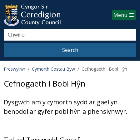
Ceredigion County Council websi
Skip to main content
Menu
Search
Search
Preswyliwr
Cymorth Costau Byw
Cefnogaeth i Bobl Hŷn
Cefnogaeth i Bobl Hŷn
Dysgwch am y cymorth sydd ar gael yn
benodol ar gyfer pobl hŷn a phensiynwyr.