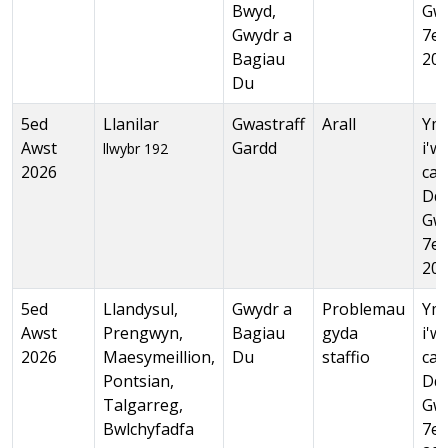
Bwyd,
Gw
Gwydr a
7ed
Bagiau
20
Du
5ed
Llanilar
Gwastraff
Arall
Ymg
Awst
Gardd
i'w
llwybr 192
2026
cas
Dd
Gw
7ed
20
5ed
Llandysul,
Gwydr a
Problemau
Ymg
Awst
Prengwyn,
Bagiau
gyda
i'w
2026
Maesymeillion,
Du
staffio
cas
Pontsian,
Dd
Talgarreg,
Gw
Bwlchyfadfa
7ed