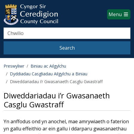
Ceredigion County Council websi
Skip to main content
Menu
Search
Search
Preswyliwr
Biniau ac Ailgylchu
Dyddiadau Casgliadau Ailgylchu a Biniau
Diweddariadau i’r Gwasanaeth Casglu Gwastraff
Diweddariadau i’r Gwasanaeth
Casglu Gwastraff
Yn anffodus ond yn anochel, mae amrywiaeth o faterion
yn gallu effeithio ar ein gallu i ddarparu gwasanaethau