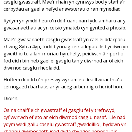
casglu gwastraff. Mae’r rhain yn cynnwys bod y staff a’r
cerbydau ar gael a hefyd anawsterau o ran mynediad.
Rydym yn ymddiheuro’n ddiffuant pan fydd amharu ar y
gwasanaethau ac yn ceisio ymateb cyn gynted â phosib.
Mae’r gwasanaeth casglu gwastraff yn cael ei ddarparu
rhwng 8yb a 4yp, fodd bynnag ceir adegau lle byddwn yn
gweithio tu allan i’r oriau hyn. Felly, peidiwch â riportio
fod eich bin heb gael ei gasglu tan y diwrnod ar ôl eich
diwrnod casglu rheolaidd.
Hoffem ddiolch i'n preswylwyr am eu dealltwriaeth a'u
cefnogaeth barhaus ar yr adeg arbennig o heriol hon.
Diolch.
Os na chaiff eich gwastraff ei gasglu fel y trefnwyd,
cyflwynwch ef eto ar eich diwrnod casglu nesaf.
Lle nad
ydym wedi gallu casglu gwastraff gweddilliol, byddwn yn
rhannu gwybodaeth isod gyda chyngor penodol am