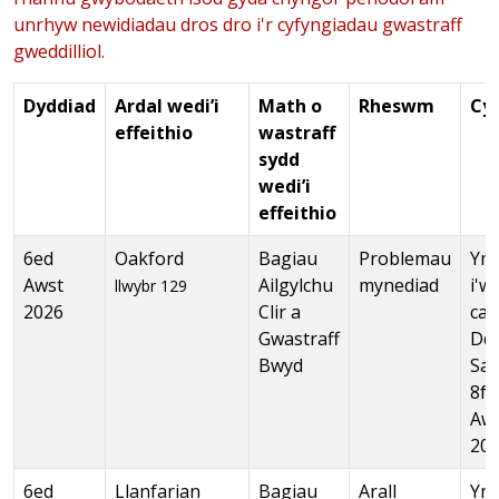
unrhyw newidiadau dros dro i'r cyfyngiadau gwastraff
gweddilliol.
Dyddiad
Ardal wedi’i
Math o
Rheswm
Cy
effeithio
wastraff
sydd
wedi’i
effeithio
6ed
Oakford
Bagiau
Problemau
Ymg
Awst
Ailgylchu
mynediad
i'w
llwybr 129
2026
Clir a
cas
Gwastraff
Dd
Bwyd
Sa
8fe
Aw
20
6ed
Llanfarian
Bagiau
Arall
Ymg