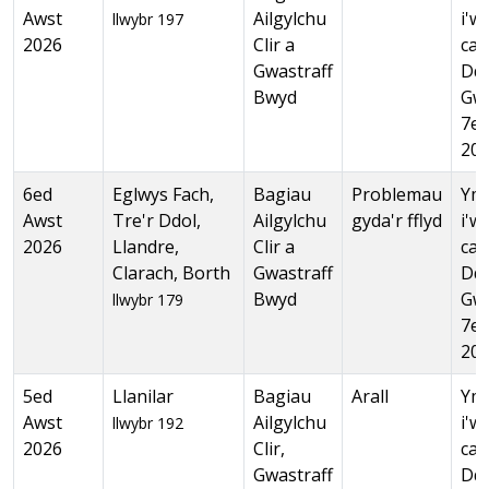
Awst
Ailgylchu
i'w
llwybr 197
2026
Clir a
cas
Gwastraff
Dd
Bwyd
Gw
7ed
20
6ed
Eglwys Fach,
Bagiau
Problemau
Ymg
Awst
Tre'r Ddol,
Ailgylchu
gyda'r fflyd
i'w
2026
Llandre,
Clir a
cas
Clarach, Borth
Gwastraff
Dd
Bwyd
Gw
llwybr 179
7ed
20
5ed
Llanilar
Bagiau
Arall
Ymg
Awst
Ailgylchu
i'w
llwybr 192
2026
Clir,
cas
Gwastraff
Dd