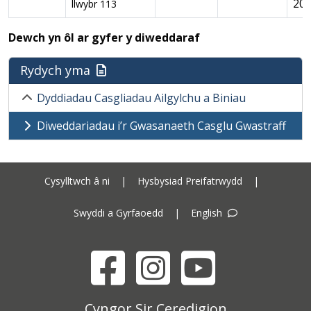
20
llwybr 113
Dewch yn ôl ar gyfer y diweddaraf
Rydych yma
Dyddiadau Casgliadau Ailgylchu a Biniau
Diweddariadau i’r Gwasanaeth Casglu Gwastraff
Cysylltwch â ni
|
Hysbysiad Preifatrwydd
|
Swyddi a Gyrfaoedd
|
English
Facebook
Instagram
YouTube
Cyngor Sir Ceredigion address
Cyngor Sir Ceredigion