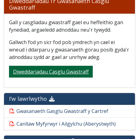
Diweddariadau i’r Gwasanaeth Casglu
Gwastraff
Gall y casgliadau gwastraff gael eu heffeithio gan
fynediad, argaeledd adnoddau neu'r tywydd.
Gallwch fod yn sicr fod pob ymdrech yn cael ei
wneud i ddarparu y gwasanaeth gorau posib gyda'r
adnoddau sydd ar gael ar unrhyw adeg.
Diweddariadau Casglu Gwastraff
I’w lawrlwytho
Gwasanaeth Gasglu Gwastraff y Cartref
Canllaw Myfyrwyr i Ailgylchu (Aberystwyth)