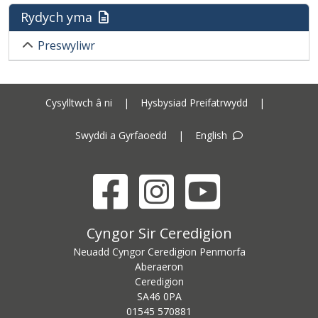
Rydych yma
Preswyliwr
Cysylltwch â ni
|
Hysbysiad Preifatrwydd
|
Swyddi a Gyrfaoedd
|
English
Facebook
Instagram
YouTube
Cyngor Sir Ceredigion address
Cyngor Sir Ceredigion
Neuadd Cyngor Ceredigion Penmorfa
Aberaeron
Ceredigion
SA46 0PA
Ceredigion County Council call centre phone number
01545 570881