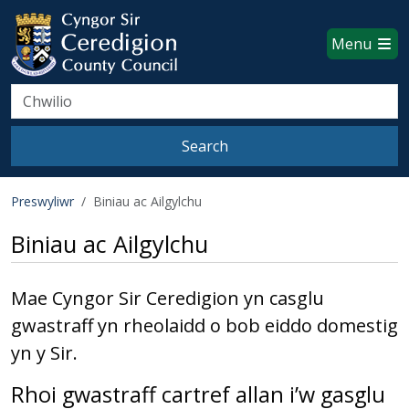
Ceredigion County Council websi
Skip to main content
Menu
Search
Search
Preswyliwr
Biniau ac Ailgylchu
Biniau ac Ailgylchu
Mae Cyngor Sir Ceredigion yn casglu
gwastraff yn rheolaidd o bob eiddo domestig
yn y Sir.
Rhoi gwastraff cartref allan i’w gasglu