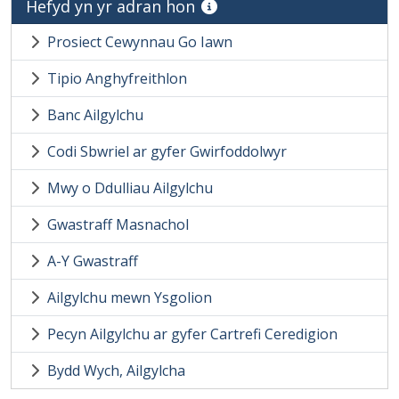
Hefyd yn yr adran hon
Prosiect Cewynnau Go Iawn
Tipio Anghyfreithlon
Banc Ailgylchu
Codi Sbwriel ar gyfer Gwirfoddolwyr
Mwy o Ddulliau Ailgylchu
Gwastraff Masnachol
A-Y Gwastraff
Ailgylchu mewn Ysgolion
Pecyn Ailgylchu ar gyfer Cartrefi Ceredigion
Bydd Wych, Ailgylcha