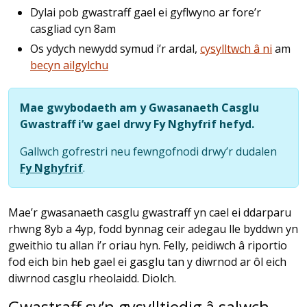
Dylai pob gwastraff gael ei gyflwyno ar fore’r
casgliad cyn 8am
Os ydych newydd symud i’r ardal,
cysylltwch â ni
am
becyn ailgylchu
Mae gwybodaeth am y Gwasanaeth Casglu
Gwastraff i’w gael drwy Fy Nghyfrif hefyd.
Gallwch gofrestri neu fewngofnodi drwy’r dudalen
Fy Nghyfrif
.
Mae’r gwasanaeth casglu gwastraff yn cael ei ddarparu
rhwng 8yb a 4yp, fodd bynnag ceir adegau lle byddwn yn
gweithio tu allan i’r oriau hyn. Felly, peidiwch â riportio
fod eich bin heb gael ei gasglu tan y diwrnod ar ôl eich
diwrnod casglu rheolaidd. Diolch.