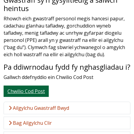
Gwastraff sy’n gysylltiedig â salwch
heintus
Rhowch eich gwastraff personol megis hancesi papur,
cadachau glanhau tafladwy, gorchuddion wyneb
tafladwy, menig tafladwy ac unrhyw gyfarpar diogelu
personol (PPE) arall yn y gwastraff na ellir ei ailgylchu
(“bag du”). Clymwch fag sbwriel ychwanegol o amgylch
eich holl wastraff na ellir ei ailgylchu (bag du).
Pa ddiwrnodau fydd fy nghasgliadau i?
Gallwch ddefnyddio ein Chwilio Cod Post
Chwilio Cod Post
Ailgylchu Gwastraff Bwyd
Bag Ailgylchu Clir