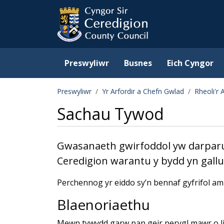
Ceredigion County Counc
Skip to main content
Preswyliwr
Busnes
Eich Cyngor
Preswyliwr
Yr Arfordir a Chefn Gwlad
Rheoli'r 
Sachau Tywod
Gwasanaeth gwirfoddol yw darparu s
Ceredigion warantu y bydd yn gallu
Perchennog yr eiddo sy’n bennaf gyfrifol am
Blaenoriaethu
Mewn tywydd garw pan geir perygl mawr o li