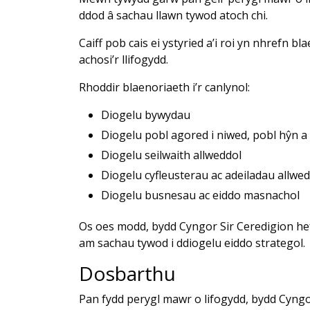
ddod â sachau llawn tywod atoch chi.
Caiff pob cais ei ystyried a’i roi yn nhrefn bl
achosi’r llifogydd.
Rhoddir blaenoriaeth i’r canlynol:
Diogelu bywydau
Diogelu pobl agored i niwed, pobl hŷn a
Diogelu seilwaith allweddol
Diogelu cyfleusterau ac adeiladau allwe
Diogelu busnesau ac eiddo masnachol
Os oes modd, bydd Cyngor Sir Ceredigion he
am sachau tywod i ddiogelu eiddo strategol.
Dosbarthu
Pan fydd perygl mawr o lifogydd, bydd Cyngo