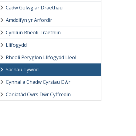
Cadw Golwg ar Draethau
Amddifyn yr Arfordir
Cynllun Rheoli Traethlin
Llifogydd
Rheoli Peryglon Llifogydd Lleol
Sachau Tywod
Cynnal a Chadw Cyrsiau Dŵr
Caniatâd Cwrs Dŵr Cyffredin