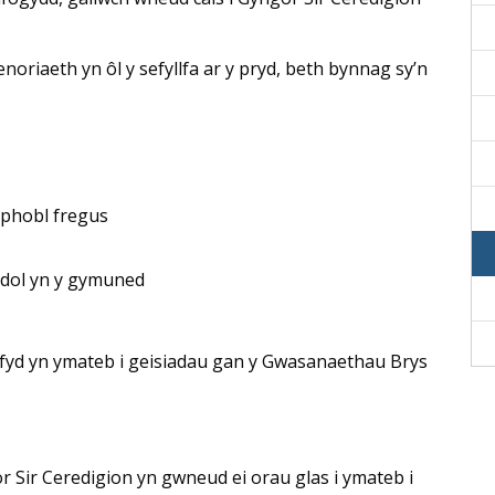
aenoriaeth yn ôl y sefyllfa ar y pryd, beth bynnag sy’n
 phobl fregus
ddol yn y gymuned
fyd yn ymateb i geisiadau gan y Gwasanaethau Brys
r Sir Ceredigion yn gwneud ei orau glas i ymateb i