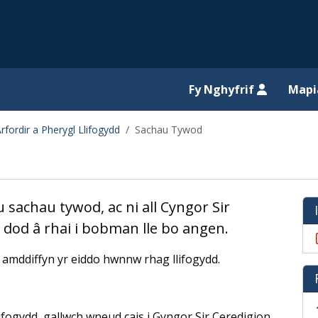
il website
Fy Nghyfrif
Map
Arfordir a Pherygl Llifogydd
Sachau Tywod
achau tywod, ac ni all Cyngor Sir
 dod â rhai i bobman lle bo angen.
 amddiffyn yr eiddo hwnnw rhag llifogydd.
fogydd, gallwch wneud cais i Gyngor Sir Ceredigion