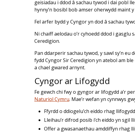
geisiadau i ddod â sachau tywod i dai pobl lle
hynny’n bosibl bob amser oherwydd maint y 
Fel arfer bydd y Cyngor yn dod â sachau tywod 
Ni chaiff aelodau o’r cyhoedd ddod i gasglu
Ceredigion.
Pan ddarperir sachau tywod, y sawl sy’n eu 
fydd Cyngor Sir Ceredigion yn atebol am ble 
a chael gwared arnynt.
Cyngor ar Lifogydd
Fe gewch chi fwy o gyngor ar lifogydd a’r pery
Naturiol Cymru
. Mae’r wefan yn cynnwys g
Ffyrdd o ddiogelu’ch eiddo rhag llifogyd
Lleihau’r difrod posib i’ch eiddo yn sgil l
Offer a gwasanaethau amddiffyn rhag ll