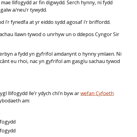
 mae llifogydd ar fin digwydd. Serch hynny, ni fydd
galw a/neu’r tywydd.
i’r fynedfa at yr eiddo sydd agosaf i’r briffordd.
 sachau llawn tywod o unrhyw un o ddepos Cyngor Sir
derbyn a fydd yn gyfrifol amdanynt o hynny ymlaen. Ni
cânt eu rhoi, nac yn gyfrifol am gasglu sachau tywod
gl llifogydd lle’r ydych chi’n byw ar
wefan Cyfoeth
wybodaeth am:
d
lifogydd
ifogydd