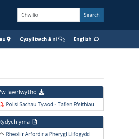
Search
Search
iau
Cysylltwch â ni
English
I'w lawrlwytho
Polisi Sachau Tywod - Taflen Ffeithiau
Rydych yma
Rheoli'r Arfordir a Pherygl Llifogydd