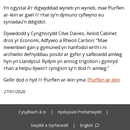
Yn ogystal â’r digwyddiad wyneb yn wyneb, mae ffurflen
ar-lein ar gael i’r rhai sy’n dymuno cyflwyno eu
syniadau’n ddigidol.
Dywedodd y Cynghorydd Clive Davies, Aelod Cabinet
dros yr Economi, Adfywio a Rheoli Carbon: “Mae
mewnbwn gan y gymuned yn hanfodol wrth i ni
archwilio defnyddiau posibl ar gyfer y safleoedd amlwg
hyn yn Llandysul. Rydym yn annog trigolion i gymryd
rhan a helpu llywio’r cynigion sy’n dod i’r amlwg.”
Gellir dod o hyd i’r ffurflen ar-lein yma:
Ffurflen ar-lein
27/01/2026
Cysylltwch â ni
|
Hysbysiad Preifatrwydd
|
Swyddi a Gyrfaoedd
|
English