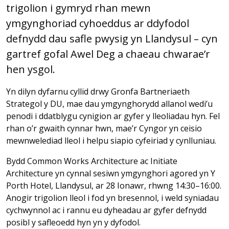
trigolion i gymryd rhan mewn
ymgynghoriad cyhoeddus ar ddyfodol
defnydd dau safle pwysig yn Llandysul – cyn
gartref gofal Awel Deg a chaeau chwarae’r
hen ysgol.
Yn dilyn dyfarnu cyllid drwy Gronfa Bartneriaeth
Strategol y DU, mae dau ymgynghorydd allanol wedi’u
penodi i ddatblygu cynigion ar gyfer y lleoliadau hyn. Fel
rhan o’r gwaith cynnar hwn, mae’r Cyngor yn ceisio
mewnwelediad lleol i helpu siapio cyfeiriad y cynlluniau.
Bydd Common Works Architecture ac Initiate
Architecture yn cynnal sesiwn ymgynghori agored yn Y
Porth Hotel, Llandysul, ar 28 Ionawr, rhwng 14:30–16:00.
Anogir trigolion lleol i fod yn bresennol, i weld syniadau
cychwynnol ac i rannu eu dyheadau ar gyfer defnydd
posibl y safleoedd hyn yn y dyfodol.