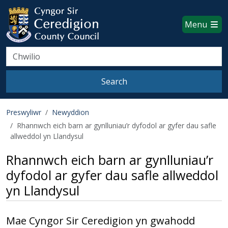
Ceredigion County Council websi
Skip to main content
Menu
Search
Search
Preswyliwr
Newyddion
Rhannwch eich barn ar gynlluniau’r dyfodol ar gyfer dau safle
allweddol yn Llandysul
Rhannwch eich barn ar gynlluniau’r
dyfodol ar gyfer dau safle allweddol
yn Llandysul
Mae Cyngor Sir Ceredigion yn gwahodd