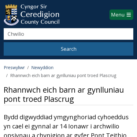
Ceredigion County Council websi
Skip to main content
Menu
Search
Search
Preswyliwr
Newyddion
Rhannwch eich barn ar gynlluniau pont troed Plascrug
Rhannwch eich barn ar gynlluniau
pont troed Plascrug
Bydd digwyddiad ymgynghoriad cyhoeddus
yn cael ei gynnal ar 14 Ionawr i archwilio
opsiynau a chynigion ar gyfer Pont Teithio