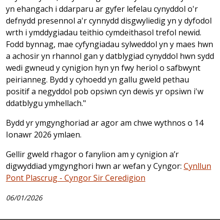
yn ehangach i ddarparu ar gyfer lefelau cynyddol o'r
defnydd presennol a'r cynnydd disgwyliedig yn y dyfodol
wrth i ymddygiadau teithio cymdeithasol trefol newid.
Fodd bynnag, mae cyfyngiadau sylweddol yn y maes hwn
a achosir yn rhannol gan y datblygiad cynyddol hwn sydd
wedi gwneud y cynigion hyn yn fwy heriol o safbwynt
peirianneg. Bydd y cyhoedd yn gallu gweld pethau
positif a negyddol pob opsiwn cyn dewis yr opsiwn i'w
ddatblygu ymhellach."
Bydd yr ymgynghoriad ar agor am chwe wythnos o 14
Ionawr 2026 ymlaen.
Gellir gweld rhagor o fanylion am y cynigion a’r
digwyddiad ymgynghori hwn ar wefan y Cyngor:
Cynllun
Pont Plascrug - Cyngor Sir Ceredigion
06/01/2026