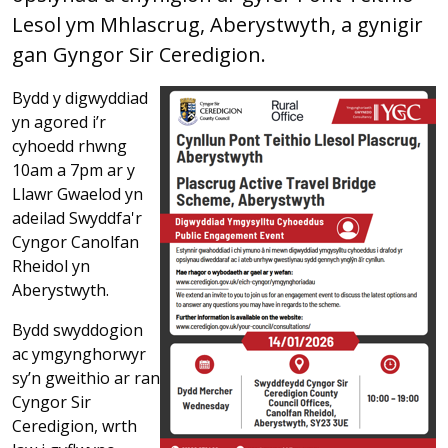
Lesol ym Mhlascrug, Aberystwyth, a gynigir
gan Gyngor Sir Ceredigion.
Bydd y digwyddiad
yn agored i’r
cyhoedd rhwng
10am a 7pm ar y
Llawr Gwaelod yn
adeilad Swyddfa'r
Cyngor Canolfan
Rheidol yn
Aberystwyth.
Bydd swyddogion
ac ymgynghorwyr
sy’n gweithio ar ran
Cyngor Sir
Ceredigion, wrth