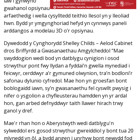
law i gyflwyno
gwahanol opsiynau
arfaethedig i wella cysylltedd teithio llesol yn y lleoliad
hwn. Bydd yr ymgynghoriad hefyd yn cynnwys paneli
arddangos a modelau 3D o’r opsiynau.
Dywedodd y Cynghorydd Shelley Childs – Aelod Cabinet
dros Briffyrdd a Gwasanaethau Amgylcheddol “Mae
swyddogion wedi bod yn datblygu cynigion i osod
strwythur pont fwy llydan a fyddai’n gwella mynediad i
feicwyr, cerddwyr a’r gymuned olwynion, tra’n bodloni’r
safonau dylunio cyfredol. Mae hon yn groesfan bont
boblogaidd iawn, sy’n gwasanaethu fel cyswllt pwysig i
nifer o ysgolion a chyfleusterau hamdden yn yr ardal
hon, gan arbed defnyddwyr taith llawer hirach trwy
ganol y dref.
Mae'r rhan hon o Aberystwyth wedi datblygu'n
sylweddol ers gosod strwythur gwreiddiol y bont tua 20
mlynedd yn ôl, a bydd angen i unrhyw bont newydd fod