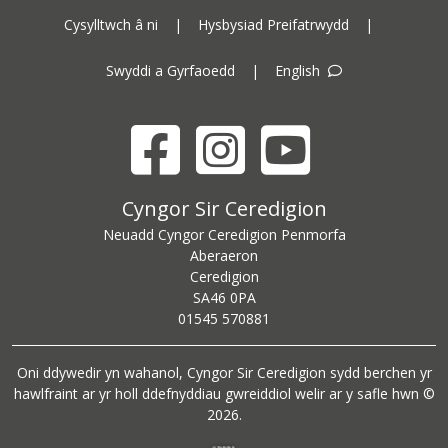
Cysylltwch â ni
|
Hysbysiad Preifatrwydd
|
Swyddi a Gyrfaoedd
|
English
Facebook
Instagram
YouTube
Cyngor Sir Ceredigion address
Cyngor Sir Ceredigion
Neuadd Cyngor Ceredigion Penmorfa
Aberaeron
Ceredigion
SA46 0PA
Ceredigion County Council call centre phone number
01545 570881
Oni ddywedir yn wahanol, Cyngor Sir Ceredigion sydd berchen yr
hawlfraint ar yr holl ddefnyddiau gwreiddiol welir ar y safle hwn ©
2026.