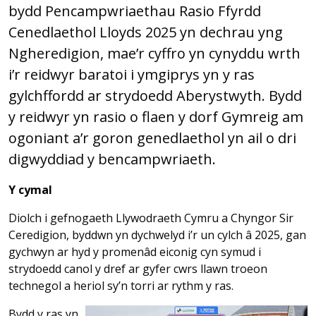
bydd Pencampwriaethau Rasio Ffyrdd
Cenedlaethol Lloyds 2025 yn dechrau yng
Ngheredigion, mae’r cyffro yn cynyddu wrth
i’r reidwyr baratoi i ymgiprys yn y ras
gylchffordd ar strydoedd Aberystwyth. Bydd
y reidwyr yn rasio o flaen y dorf Gymreig am
ogoniant a’r goron genedlaethol yn ail o dri
digwyddiad y bencampwriaeth.
Y cymal
Diolch i gefnogaeth Llywodraeth Cymru a Chyngor Sir
Ceredigion, byddwn yn dychwelyd i’r un cylch â 2025, gan
gychwyn ar hyd y promenâd eiconig cyn symud i
strydoedd canol y dref ar gyfer cwrs llawn troeon
technegol a heriol sy’n torri ar rythm y ras.
Bydd y ras yn