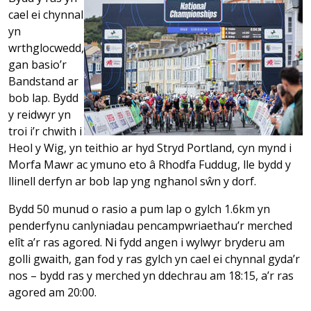
cael ei chynnal
yn
wrthglocwedd,
gan basio’r
Bandstand ar
bob lap. Bydd
y reidwyr yn
troi i’r chwith i
Heol y Wig, yn teithio ar hyd Stryd Portland, cyn mynd i
Morfa Mawr ac ymuno eto â Rhodfa Fuddug, lle bydd y
llinell derfyn ar bob lap yng nghanol sŵn y dorf.
Bydd 50 munud o rasio a pum lap o gylch 1.6km yn
penderfynu canlyniadau pencampwriaethau’r merched
elît a’r ras agored. Ni fydd angen i wylwyr bryderu am
golli gwaith, gan fod y ras gylch yn cael ei chynnal gyda’r
nos – bydd ras y merched yn ddechrau am 18:15, a’r ras
agored am 20:00.