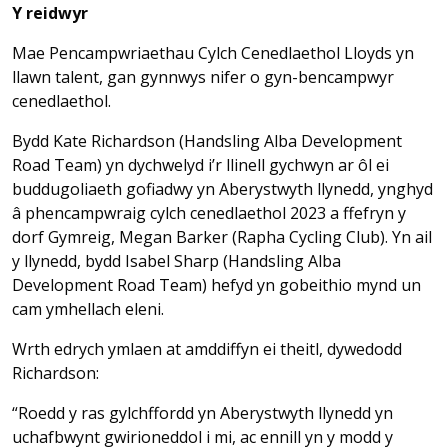
Y reidwyr
Mae Pencampwriaethau Cylch Cenedlaethol Lloyds yn
llawn talent, gan gynnwys nifer o gyn-bencampwyr
cenedlaethol.
Bydd Kate Richardson (Handsling Alba Development
Road Team) yn dychwelyd i’r llinell gychwyn ar ôl ei
buddugoliaeth gofiadwy yn Aberystwyth llynedd, ynghyd
â phencampwraig cylch cenedlaethol 2023 a ffefryn y
dorf Gymreig, Megan Barker (Rapha Cycling Club). Yn ail
y llynedd, bydd Isabel Sharp (Handsling Alba
Development Road Team) hefyd yn gobeithio mynd un
cam ymhellach eleni.
Wrth edrych ymlaen at amddiffyn ei theitl, dywedodd
Richardson:
“Roedd y ras gylchffordd yn Aberystwyth llynedd yn
uchafbwynt gwirioneddol i mi, ac ennill yn y modd y