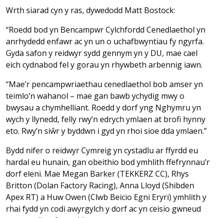
Wrth siarad cyn y ras, dywedodd Matt Bostock:
“Roedd bod yn Bencampwr Cylchfordd Cenedlaethol yn
anrhydedd enfawr ac yn un o uchafbwyntiau fy ngyrfa.
Gyda safon y reidwyr sydd gennym yn y DU, mae cael
eich cydnabod fel y gorau yn rhywbeth arbennig iawn.
“Mae’r pencampwriaethau cenedlaethol bob amser yn
teimlo’n wahanol – mae gan bawb ychydig mwy o
bwysau a chymhelliant. Roedd y dorf yng Nghymru yn
wych y llynedd, felly rwy’n edrych ymlaen at brofi hynny
eto. Rwy’n siŵr y byddwn i gyd yn rhoi sioe dda ymlaen.”
Bydd nifer o reidwyr Cymreig yn cystadlu ar ffyrdd eu
hardal eu hunain, gan obeithio bod ymhlith ffefrynnau’r
dorf eleni. Mae Megan Barker (TEKKERZ CC), Rhys
Britton (Dolan Factory Racing), Anna Lloyd (Shibden
Apex RT) a Huw Owen (Clwb Beicio Egni Eryri) ymhlith y
rhai fydd yn codi awyrgylch y dorf ac yn ceisio gwneud