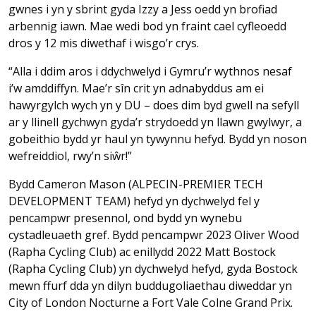
gwnes i yn y sbrint gyda Izzy a Jess oedd yn brofiad
arbennig iawn. Mae wedi bod yn fraint cael cyfleoedd
dros y 12 mis diwethaf i wisgo’r crys.
“Alla i ddim aros i ddychwelyd i Gymru’r wythnos nesaf
i’w amddiffyn. Mae’r sîn crit yn adnabyddus am ei
hawyrgylch wych yn y DU – does dim byd gwell na sefyll
ar y llinell gychwyn gyda’r strydoedd yn llawn gwylwyr, a
gobeithio bydd yr haul yn tywynnu hefyd. Bydd yn noson
wefreiddiol, rwy’n siŵr!”
Bydd Cameron Mason (ALPECIN-PREMIER TECH
DEVELOPMENT TEAM) hefyd yn dychwelyd fel y
pencampwr presennol, ond bydd yn wynebu
cystadleuaeth gref. Bydd pencampwr 2023 Oliver Wood
(Rapha Cycling Club) ac enillydd 2022 Matt Bostock
(Rapha Cycling Club) yn dychwelyd hefyd, gyda Bostock
mewn ffurf dda yn dilyn buddugoliaethau diweddar yn
City of London Nocturne a Fort Vale Colne Grand Prix.