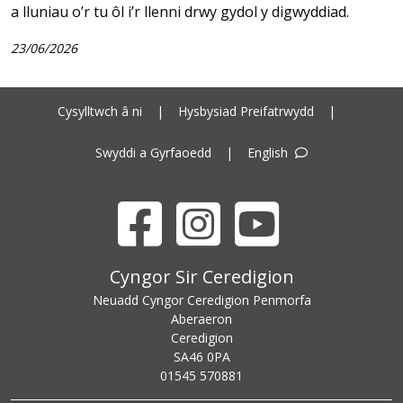
a lluniau o’r tu ôl i’r llenni drwy gydol y digwyddiad.
23/06/2026
Cysylltwch â ni
|
Hysbysiad Preifatrwydd
|
Swyddi a Gyrfaoedd
|
English
Facebook
Instagram
YouTube
Cyngor Sir Ceredigion address
Cyngor Sir Ceredigion
Neuadd Cyngor Ceredigion Penmorfa
Aberaeron
Ceredigion
SA46 0PA
Ceredigion County Council call centre phone number
01545 570881