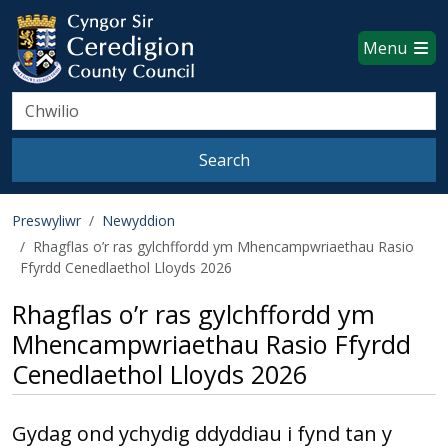
Ceredigion County Council websi
Skip to main content
Menu
Search
Search
Preswyliwr
Newyddion
Rhagflas o’r ras gylchffordd ym Mhencampwriaethau Rasio
Ffyrdd Cenedlaethol Lloyds 2026
Rhagflas o’r ras gylchffordd ym
Mhencampwriaethau Rasio Ffyrdd
Cenedlaethol Lloyds 2026
Gydag ond ychydig ddyddiau i fynd tan y