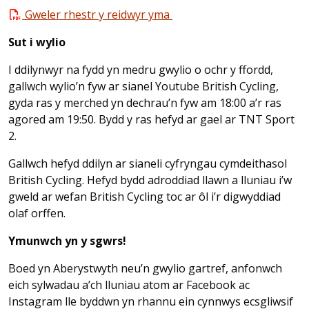
Gweler rhestr y reidwyr yma
Sut i wylio
I ddilynwyr na fydd yn medru gwylio o ochr y ffordd,
gallwch wylio’n fyw ar sianel Youtube British Cycling
,
gyda ras y merched yn dechrau’n fyw am 18:00 a’r ras
agored am 19:50. Bydd y ras hefyd ar gael ar TNT Sport
2.
Gallwch hefyd ddilyn ar sianeli cyfryngau cymdeithasol
British Cycling. Hefyd bydd adroddiad llawn a lluniau i’w
gweld ar wefan British Cycling toc ar ôl i’r digwyddiad
olaf orffen.
Ymunwch yn y sgwrs!
Boed yn Aberystwyth neu’n gwylio gartref, anfonwch
eich sylwadau a’ch lluniau atom ar Facebook ac
Instagram lle byddwn yn rhannu ein cynnwys ecsgliwsif