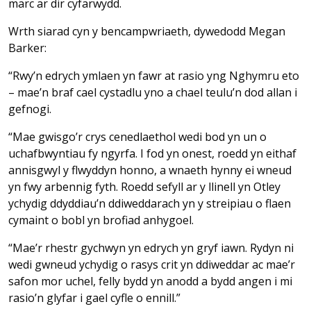
marc ar dir cyfarwydd.
Wrth siarad cyn y bencampwriaeth, dywedodd Megan
Barker:
“Rwy’n edrych ymlaen yn fawr at rasio yng Nghymru eto
– mae’n braf cael cystadlu yno a chael teulu’n dod allan i
gefnogi.
“Mae gwisgo’r crys cenedlaethol wedi bod yn un o
uchafbwyntiau fy ngyrfa. I fod yn onest, roedd yn eithaf
annisgwyl y flwyddyn honno, a wnaeth hynny ei wneud
yn fwy arbennig fyth. Roedd sefyll ar y llinell yn Otley
ychydig ddyddiau’n ddiweddarach yn y streipiau o flaen
cymaint o bobl yn brofiad anhygoel.
“Mae’r rhestr gychwyn yn edrych yn gryf iawn. Rydyn ni
wedi gwneud ychydig o rasys crit yn ddiweddar ac mae’r
safon mor uchel, felly bydd yn anodd a bydd angen i mi
rasio’n glyfar i gael cyfle o ennill.”