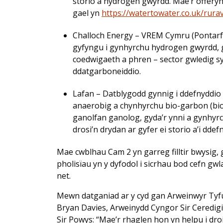
storio a hydrogen gwyrdd. Mae’r offeryn 
gael yn
https://watertowater.co.uk/rurav
Challoch Energy – VREM Cymru (Pontarfy
gyfyngu i gynhyrchu hydrogen gwyrdd, 
coedwigaeth a phren – sector gwledig s
ddatgarboneiddio.
Lafan – Datblygodd gynnig i ddefnyddio
anaerobig a chynhyrchu bio-garbon (biocha
ganolfan ganolog, gyda’r ynni a gynhyrchi
drosi’n drydan ar gyfer ei storio a’i ddefn
Mae cwblhau Cam 2 yn garreg filltir bwysig, g
pholisïau yn y dyfodol i sicrhau bod cefn g
net.
Mewn datganiad ar y cyd gan Arweinwyr Ty
Bryan Davies, Arweinydd Cyngor Sir Ceredig
Sir Powys: “Mae’r rhaglen hon yn helpu i dr