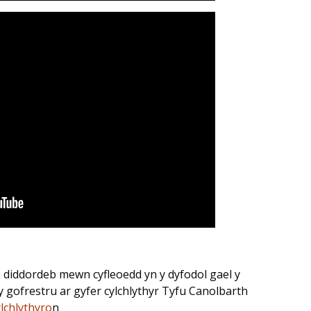
â diddordeb mewn cyfleoedd yn y dyfodol gael y
gofrestru ar gyfer cylchlythyr Tyfu Canolbarth
lchlythyro
n