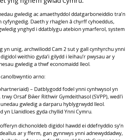
o net yng nghefn gwlad Cymru.
nedau gwledig ac amaethyddol ddatgarboneiddio tra’n
n cyfyngedig. Daeth y rhaglen â chyrff cyhoeddus,
 gwledig ynghyd i ddatblygu atebion ymarferol, system
 yn unig, archwiliodd Cam 2 sut y gall cynhyrchu ynni
igidol weithio gyda’i gilydd i leihau’r pwysau ar y
snesau gwledig a thwf economaidd lleol.
 canolbwyntio arno:
hartneriaid) – Datblygodd fodel ynni cynhwysol yn
trwy Orsaf Bŵer Rithwir Gymdeithasol (SVPP), wedi’i
munedau gwledig a darparu hyblygrwydd lleol.
 yn Llanidloes gyda chyllid Ynni Cymru.
offeryn dichonoldeb digidol hawdd ei ddefnyddio sy’n
 deallus ar y fferm, gan gynnwys ynni adnewyddadwy,