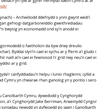
bellach yn fyw ar gyfer ffermydd llaeth Cymru ac ar
olt/
nach) – Archwiliodd ddefnydd o ynni gwynt wedi’i
gan gefnogi datgarboneiddio gweithrediadau
y’n bwysig yn economaidd ond sy’n anodd ei
 gormodedd o faetholion da byw drwy dreulio
r). Byddai slyri’n cael ei sychu ar y fferm a’i gludo i
r naill ai’n cael ei fewnosod i’r grid nwy neu’n cael ei
yddio ar y grid.
yda’r canfyddiadau’n helpu i lunio rhaglenni, cyllid a
wlad Cymru yn chwarae rhan ganolog yn y pontio i sero
fu Canolbarth Cymru, dywedodd y Cynghorydd
ion, a’r Cynghorydd Jake Berriman, Arweinydd Cyngor
oi syniadau newydd yn gyfleoedd go iawn i Ganolbarth