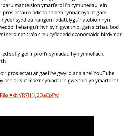
arparu manteision ymarferol i’n cymunedau, ein
i prosiectau o ddichonoldeb cynnar hyd at gam
’r hyder sydd eu hangen i ddatblygu’r atebion hyn
eddol i ehangu’r hyn sy’n gweithio, gan sicrhau bod
ni sero net tra’n creu cyfleoedd economaidd hirdymor
ed sut y gellir profi’r syniadau hyn ymhellach,
th.
o’r prosiectau ar gael i’w gwylio ar sianel YouTube
lach ar sut mae’r syniadau’n gweithio yn ymarferol:
0R&si=xNVR7H1iJ2QaCpPw