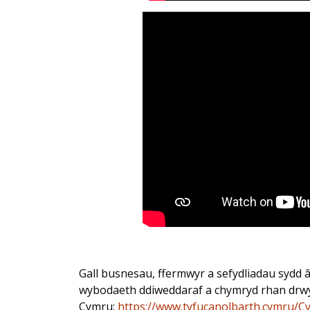
Gall busnesau, ffermwyr a sefydliadau sydd 
wybodaeth ddiweddaraf a chymryd rhan drwy 
Cymru:
https://www.tyfucanolbarth.cymru/Cy