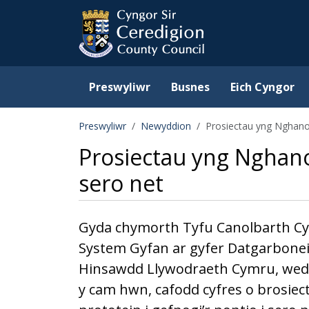
Ceredigion County Counc
Skip to main content
Preswyliwr
Busnes
Eich Cyngor
Preswyliwr
Newyddion
Prosiectau yng Nghanol
Prosiectau yng Nghano
sero net
Gyda chymorth Tyfu Canolbarth Cy
System Gyfan ar gyfer Datgarboneid
Hinsawdd Llywodraeth Cymru, wedi
y cam hwn, cafodd cyfres o brosiect