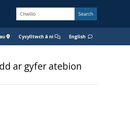
Search
Search
iau
Cysylltwch â ni
English
dd ar gyfer atebion