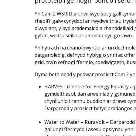
prototeip i gefnogi’r pontio i ser
Yn Cam 2 WSRID archwiliwyd sut y gall cymu
rheoli’r galw cynyddol ar rwydweithiau tryda
diwydiant, y byd academaidd a rhanddeiliaid
gyfan, wedi’u seilio ar amodau byd go iawn.
Yn hytrach na chanolbwyntio ar un dechnoleg
datganoledig, defnydd hyblyg o ynni ac offer d
grid, tra’n cefnogi ffermio, coedwigaeth, bu
Dyma beth oedd y pedwar prosiect Cam 2 yn
HARVEST (Centre for Energy Equality a p
gymdeithasol, dan arweiniad y gymuned, 
chynllunio i rannu buddion ar draws cy
Darparodd y prosiect hefyd arddangosiad
Water to Water – RuraVolt – Darparodd 
galluogi ffermydd i asesu opsiynau ynni