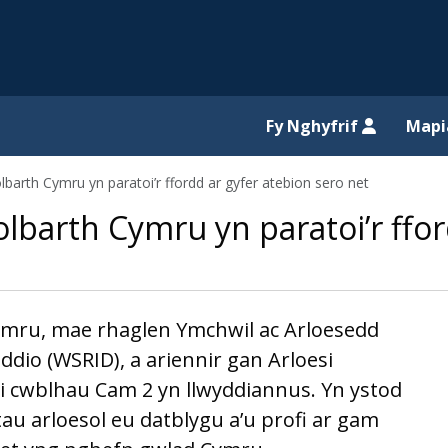
il website
Fy Nghyfrif
Map
barth Cymru yn paratoi’r ffordd ar gyfer atebion sero net
lbarth Cymru yn paratoi’r ffor
mru, mae rhaglen Ymchwil ac Arloesedd
dio (WSRID), a ariennir gan Arloesi
 cwblhau Cam 2 yn llwyddiannus. Yn ystod
au arloesol eu datblygu a’u profi ar gam