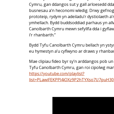
Cymru, gan ddangos sut y gall arloesedd dd
busnesau a’n heconomi wledig. Drwy gefnog
prototeip, rydym yn adeiladu’r dystiolaeth a
ymhellach. Bydd buddsoddiad parhaus yn allw
Canolbarth Cymru mewn sefyllfa dda i gyflaw
i’r rhanbarth.”
Bydd Tyfu Canolbarth Cymru bellach yn ystyri
eu hymestyn a’u cyflwyno ar draws y rhanbar
Mae clipiau fideo byr sy’n arddangos pob un 
Tyfu Canolbarth Cymru, gan roi cipolwg many
https://youtube.com/playlist?
list=PLawiFEKPPl4iOXz9P2hTYXso7U7puH3