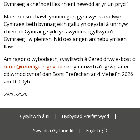
Gymraeg a chefnogi lles rhieni newydd ar yr un pryd.”
Mae croeso i bawb ymuno gan gynnwys siaradwyr
Cymraeg beth bynnag eich gallu yn ogystal â unrhyw
rhieni di-Gymraeg sydd yn awyddus i gyflwyno'r
Gymraeg i'w plentyn. Nid oes angen archebu ymlaen
llaw.
Am ragor o wybodaeth, cysylltwch â Cered drwy e-bostio
cered@ceredigion.gov.uk
neu ymunwch â’r grŵp ar ei
ddiwrnod cyntaf dan Bont Trefechan ar 4 Mehefin 2026
am 10:00yb.
29/05/2026
Cysylltwch â ni
|
Hysbysiad Preifatrwydd
|
Swyddi a Gyrfaoedd
|
English