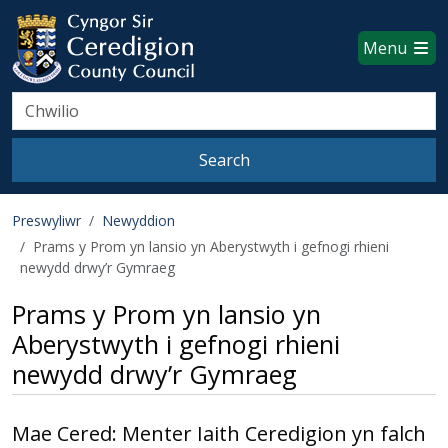
Ceredigion County Council websi
Skip to main content
Menu
Search
Search
Preswyliwr
Newyddion
Prams y Prom yn lansio yn Aberystwyth i gefnogi rhieni
newydd drwy’r Gymraeg
Prams y Prom yn lansio yn
Aberystwyth i gefnogi rhieni
newydd drwy’r Gymraeg
Mae Cered: Menter Iaith Ceredigion yn falch