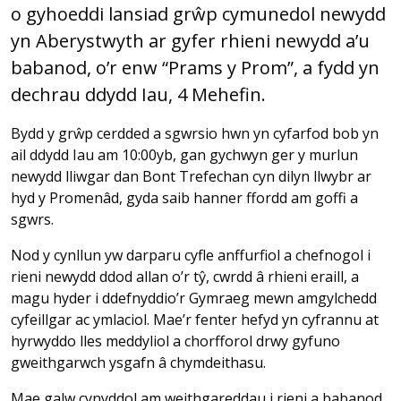
o gyhoeddi lansiad grŵp cymunedol newydd
yn Aberystwyth ar gyfer rhieni newydd a’u
babanod, o’r enw “Prams y Prom”, a fydd yn
dechrau ddydd Iau, 4 Mehefin.
Bydd y grŵp cerdded a sgwrsio hwn yn cyfarfod bob yn
ail ddydd Iau am 10:00yb, gan gychwyn ger y murlun
newydd lliwgar dan Bont Trefechan cyn dilyn llwybr ar
hyd y Promenâd, gyda saib hanner ffordd am goffi a
sgwrs.
Nod y cynllun yw darparu cyfle anffurfiol a chefnogol i
rieni newydd ddod allan o’r tŷ, cwrdd â rhieni eraill, a
magu hyder i ddefnyddio’r Gymraeg mewn amgylchedd
cyfeillgar ac ymlaciol. Mae’r fenter hefyd yn cyfrannu at
hyrwyddo lles meddyliol a chorfforol drwy gyfuno
gweithgarwch ysgafn â chymdeithasu.
Mae galw cynyddol am weithgareddau i rieni a babanod