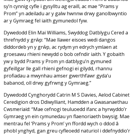
sy’n cynnig cyfle i gysylltu ag eraill, ac mae “Prams y
Prom” yn adeiladu ar y galw hwnnw drwy ganolbwyntio
ar y Gymraeg fel iaith gymunedol fyw.
Dywedodd Elin Mai Williams, Swyddog Datblygu Cered a
threfnydd y grŵp: “Mae llawer eisoes wedi dangos
diddordeb yn y grŵp, ac rydym yn edrych ymlaen at
groesawu rhieni newydd o bob cefndir iaith. Y gobaith
yw y bydd Prams y Prom yn datblygu’n gymuned
gyfeillgar lle gall rhieni gefnogi ei gilydd, rhannu
profiadau a mwynhau amser gwerthfawr gyda’u
babanod, oll drwy gyfrwng y Gymraeg.”
Dywedodd Cynghorydd Catrin M S Davies, Aelod Cabinet
Ceredigion dros Ddiwylliant, Hamdden a Gwasanaethau
Cwsmeriaid: “Mae cefnogi teuluoedd ifanc a hyrwyddo’r
Gymraeg yn ein cymunedau yn flaenoriaeth bwysig. Mae
mentrau fel ‘Prams y Prom’ yn ffordd wych o ddod â
phobl ynghyd, gan greu cyfleoedd naturiol i ddefnyddio’r