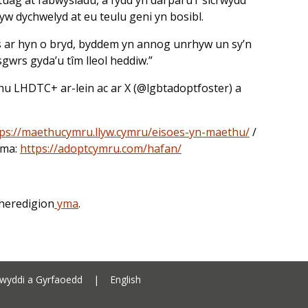
w dychwelyd at eu teulu geni yn bosibl.
us ar hyn o bryd, byddem yn annog unrhyw un sy’n
gwrs gyda’u tîm lleol heddiw.”
u LHDTC+ ar-lein ac ar X (@lgbtadoptfoster) a
tps://maethucymru.llyw.cymru/eisoes-yn-maethu/
/
yma:
https://adoptcymru.com/hafan/
heredigion
yma
.
Cyngor Sir Ceredigion address
wyddi a Gyrfaoedd
|
English