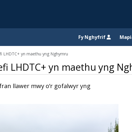
il website
Fy Nghyfrif
Map
refi LHDTC+ yn maethu yng Nghymru
trefi LHDTC+ yn maethu yng N
ran llawer mwy o’r gofalwyr yng