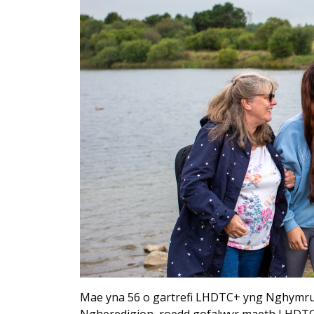
Mae yna 56 o gartrefi LHDTC+ yng Nghymru,
Ngheredigion, roedd gofalwyr maeth LHDTC+ 