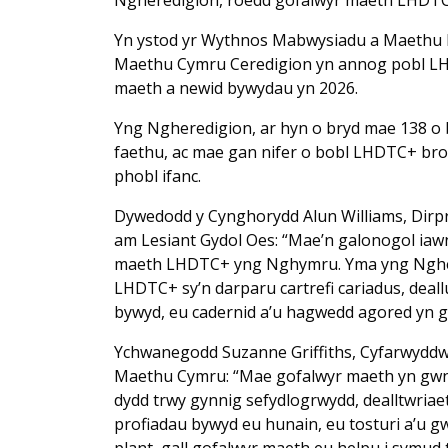
Yn ystod yr Wythnos Mabwysiadu a Maethu 
Maethu Cymru Ceredigion yn annog pobl LHD
maeth a newid bywydau yn 2026.
Yng Ngheredigion, ar hyn o bryd mae 138 o 
faethu, ac mae gan nifer o bobl LHDTC+ brof
phobl ifanc.
Dywedodd y Cynghorydd Alun Williams, Dirprw
am Lesiant Gydol Oes: “Mae’n galonogol iawn
maeth LHDTC+ yng Nghymru. Yma yng Nghere
LHDTC+ sy’n darparu cartrefi cariadus, deallu
bywyd, eu cadernid a’u hagwedd agored yn 
Ychwanegodd Suzanne Griffiths, Cyfarwydd
Maethu Cymru: “Mae gofalwyr maeth yn gwneu
dydd trwy gynnig sefydlogrwydd, dealltwriaet
profiadau bywyd eu hunain, eu tosturi a’u gw
plant, gall gofalwyr maeth eu helpu i symud 