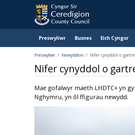
Ceredigion County Counc
Skip to main content
Preswyliwr
Busnes
Eich Cyngor
Preswyliwr
Newyddion
Nifer cynyddol o gart
Nifer cynyddol o gar
Mae gofalwyr maeth LHDTC+ yn gyf
Nghymru, yn ôl ffigurau newydd.