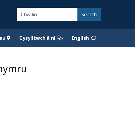
Search
Search
iau
Cysylltwch â ni
English
ghymru