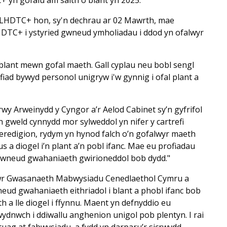
LHDTC+ hon, sy'n dechrau ar 02 Mawrth, mae
TC+ i ystyried gwneud ymholiadau i ddod yn ofalwyr
blant mewn gofal maeth. Gall cyplau neu bobl sengl
iad bywyd personol unigryw i'w gynnig i ofal plant a
y Arweinydd y Cyngor a’r Aelod Cabinet sy’n gyfrifol
 gweld cynnydd mor sylweddol yn nifer y cartrefi
digion, rydym yn hynod falch o’n gofalwyr maeth
s a diogel i’n plant a’n pobl ifanc. Mae eu profiadau
gwneud gwahaniaeth gwirioneddol bob dydd."
wr Gwasanaeth Mabwysiadu Cenedlaethol Cymru a
d gwahaniaeth eithriadol i blant a phobl ifanc bob
h a lle diogel i ffynnu. Maent yn defnyddio eu
ydnwch i ddiwallu anghenion unigol pob plentyn. I rai
tuag at fabwysiadu, a fydd yn darparu’r sicrwydd