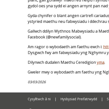
gydol oes yna sydd ei angen arnynt pan nad y
Gyda chynifer o blant angen cartrefi cariad
ystyried maethu neu fabwysiadu i ddechrau s
Gallwch ddilyn Wythnos Mabwysiadu a Maeth
Facebook (@newfamilysocial).
Am ragor o wybodaeth am faethu ewch i:
ht
Dysgwch fwy am fabwysiadu yng Nghymru 
Dilynwch dudalen Maethu Ceredigion
yma
.
Gweler mwy o wybodaeth am faethu yng Ng
03/03/2026
Cysylltwch â ni
|
Hysbysiad Preifatrwydd
|
S