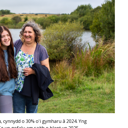
 cynnydd o 30% o'i gymharu â 2024. Yng
yn gofalu am saith o blant yn 2025.