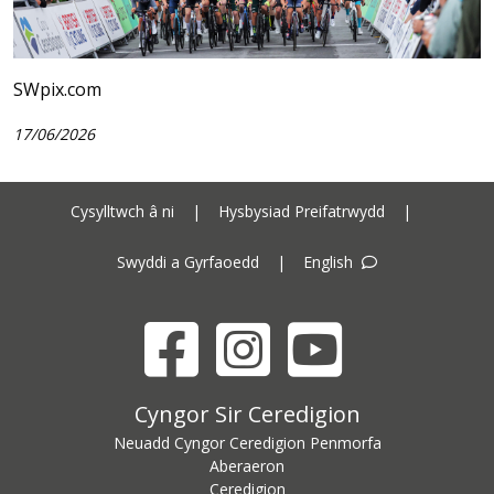
SWpix.com
17/06/2026
Cysylltwch â ni
|
Hysbysiad Preifatrwydd
|
Swyddi a Gyrfaoedd
|
English
Facebook
Instagram
YouTube
Cyngor Sir Ceredigion address
Cyngor Sir Ceredigion
Neuadd Cyngor Ceredigion Penmorfa
Aberaeron
Ceredigion