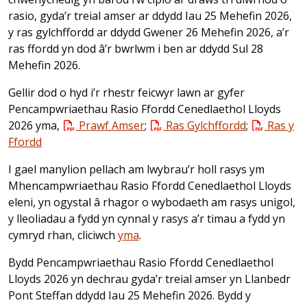
rasio, gyda’r treial amser ar ddydd Iau 25 Mehefin 2026,
y ras gylchffordd ar ddydd Gwener 26 Mehefin 2026, a’r
ras ffordd yn dod â’r bwrlwm i ben ar ddydd Sul 28
Mehefin 2026.
Gellir dod o hyd i’r rhestr feicwyr lawn ar gyfer
Pencampwriaethau Rasio Ffordd Cenedlaethol Lloyds
2026 yma,
Prawf Amser
;
Ras Gylchffordd
;
Ras y
Ffordd
I gael manylion pellach am lwybrau’r holl rasys ym
Mhencampwriaethau Rasio Ffordd Cenedlaethol Lloyds
eleni, yn ogystal â rhagor o wybodaeth am rasys unigol,
y lleoliadau a fydd yn cynnal y rasys a’r timau a fydd yn
cymryd rhan, cliciwch
yma
.
Bydd Pencampwriaethau Rasio Ffordd Cenedlaethol
Lloyds 2026 yn dechrau gyda’r treial amser yn Llanbedr
Pont Steffan ddydd Iau 25 Mehefin 2026. Bydd y