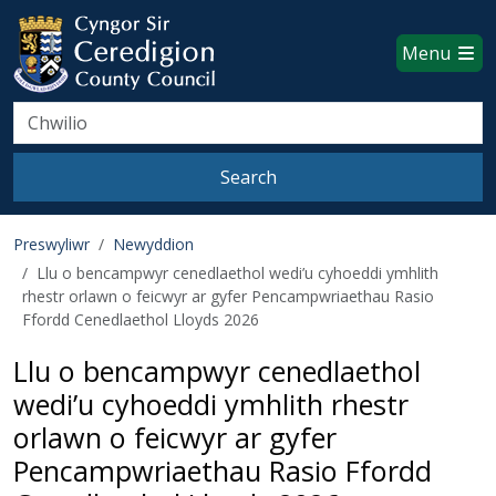
Ceredigion County Council websi
Skip to main content
Menu
Search
Search
Preswyliwr
Newyddion
Llu o bencampwyr cenedlaethol wedi’u cyhoeddi ymhlith
rhestr orlawn o feicwyr ar gyfer Pencampwriaethau Rasio
Ffordd Cenedlaethol Lloyds 2026
Llu o bencampwyr cenedlaethol
wedi’u cyhoeddi ymhlith rhestr
orlawn o feicwyr ar gyfer
Pencampwriaethau Rasio Ffordd