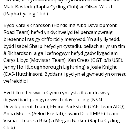
Matt Bostock (Rapha Cycling Club) ac Oliver Wood
(Rapha Cycling Club).
Bydd Kate Richardson (Handsling Alba Development
Road Team) hefyd yn dychwelyd fel pencampwraig
bresennol ras gylchffordd y menywod. Yn ail y llynedd,
bydd Isabel Sharp hefyd yn cystadlu, bellach ar yr un tîm
â Richardson, a gall cefnogwyr hefyd gadw llygad am
Carys Lloyd (Movistar Team), Xan Crees (OGT p/b USE),
Jenny Holl (Loughborough Lightning) a Josie Knight
(DAS-Hutchinson). Byddant i gyd yn ei gwneud yn ornest
wefreiddiol.
Bydd llu o feicwyr o Gymru yn cystadlu ar draws y
digwyddiad, gan gynnwys Finlay Tarling (NSN
Development Team), Elynor Backstedt (UAE Team ADQ),
Anna Morris (Aelod Preifat), Owain Doull MBE (Team
Visma | Lease a Bike) a Megan Barker (Rapha Cycling
Club).