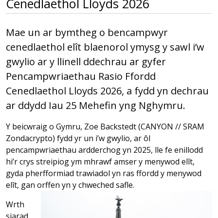
Cenedlaethol Lloyds 2026
Mae un ar bymtheg o bencampwyr
cenedlaethol elît blaenorol ymysg y sawl i’w
gwylio ar y llinell ddechrau ar gyfer
Pencampwriaethau Rasio Ffordd
Cenedlaethol Lloyds 2026, a fydd yn dechrau
ar ddydd Iau 25 Mehefin yng Nghymru.
Y beicwraig o Gymru, Zoe Backstedt (CANYON // SRAM
Zondacrypto) fydd yr un i’w gwylio, ar ôl
pencampwriaethau ardderchog yn 2025, lle fe enillodd
hi’r crys streipiog ym mhrawf amser y menywod elît,
gyda pherfformiad trawiadol yn ras ffordd y menywod
elît, gan orffen yn y chweched safle.
Wrth
siarad