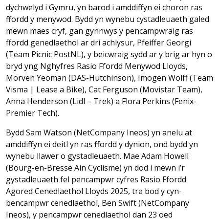
dychwelyd i Gymru, yn barod i amddiffyn ei choron ras
ffordd y menywod. Bydd yn wynebu cystadleuaeth galed
mewn maes cryf, gan gynnwys y pencampwraig ras
ffordd genedlaethol ar dri achlysur, Pfeiffer Georgi
(Team Picnic PostNL), y beicwraig sydd ar y brig ar hyn o
bryd yng Nghyfres Rasio Ffordd Menywod Lloyds,
Morven Yeoman (DAS-Hutchinson), Imogen Wolff (Team
Visma | Lease a Bike), Cat Ferguson (Movistar Team),
Anna Henderson (Lidl – Trek) a Flora Perkins (Fenix-
Premier Tech).
Bydd Sam Watson (NetCompany Ineos) yn anelu at
amddiffyn ei deitl yn ras ffordd y dynion, ond bydd yn
wynebu llawer o gystadleuaeth. Mae Adam Howell
(Bourg-en-Bresse Ain Cyclisme) yn dod i mewn i’r
gystadleuaeth fel pencampwr cyfres Rasio Ffordd
Agored Cenedlaethol Lloyds 2025, tra bod y cyn-
bencampwr cenedlaethol, Ben Swift (NetCompany
Ineos), y pencampwr cenedlaethol dan 23 oed