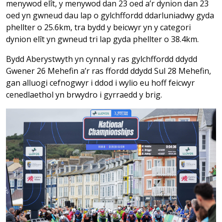
menywod elît, y menywod dan 23 oed a’r dynion dan 23
oed yn gwneud dau lap o gylchffordd ddarluniadwy gyda
phellter o 25.6km, tra bydd y beicwyr yn y categori
dynion elît yn gwneud tri lap gyda phellter o 38.4km.
Bydd Aberystwyth yn cynnal y ras gylchffordd ddydd
Gwener 26 Mehefin a’r ras ffordd ddydd Sul 28 Mehefin,
gan alluogi cefnogwyr i ddod i wylio eu hoff feicwyr
cenedlaethol yn brwydro i gyrraedd y brig.