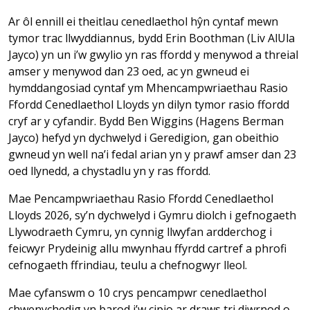
Ar ôl ennill ei theitlau cenedlaethol hŷn cyntaf mewn
tymor trac llwyddiannus, bydd Erin Boothman (Liv AlUla
Jayco) yn un i’w gwylio yn ras ffordd y menywod a threial
amser y menywod dan 23 oed, ac yn gwneud ei
hymddangosiad cyntaf ym Mhencampwriaethau Rasio
Ffordd Cenedlaethol Lloyds yn dilyn tymor rasio ffordd
cryf ar y cyfandir. Bydd Ben Wiggins (Hagens Berman
Jayco) hefyd yn dychwelyd i Geredigion, gan obeithio
gwneud yn well na’i fedal arian yn y prawf amser dan 23
oed llynedd, a chystadlu yn y ras ffordd.
Mae Pencampwriaethau Rasio Ffordd Cenedlaethol
Lloyds 2026, sy’n dychwelyd i Gymru diolch i gefnogaeth
Llywodraeth Cymru, yn cynnig llwyfan ardderchog i
feicwyr Prydeinig allu mwynhau ffyrdd cartref a phrofi
cefnogaeth ffrindiau, teulu a chefnogwyr lleol.
Mae cyfanswm o 10 crys pencampwr cenedlaethol
chwenychedig yn barod i’w cipio ar draws tri diwrnod o