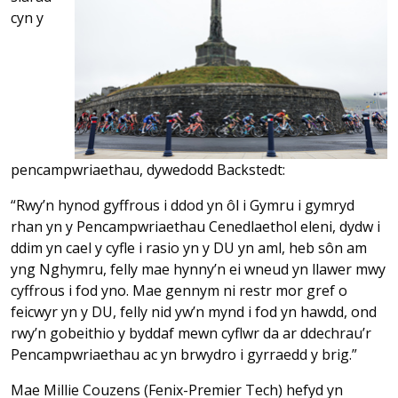
cyn y
pencampwriaethau, dywedodd Backstedt:
“Rwy’n hynod gyffrous i ddod yn ôl i Gymru i gymryd
rhan yn y Pencampwriaethau Cenedlaethol eleni, dydw i
ddim yn cael y cyfle i rasio yn y DU yn aml, heb sôn am
yng Nghymru, felly mae hynny’n ei wneud yn llawer mwy
cyffrous i fod yno. Mae gennym ni restr mor gref o
feicwyr yn y DU, felly nid yw’n mynd i fod yn hawdd, ond
rwy’n gobeithio y byddaf mewn cyflwr da ar ddechrau’r
Pencampwriaethau ac yn brwydro i gyrraedd y brig.”
Mae Millie Couzens (Fenix-Premier Tech) hefyd yn