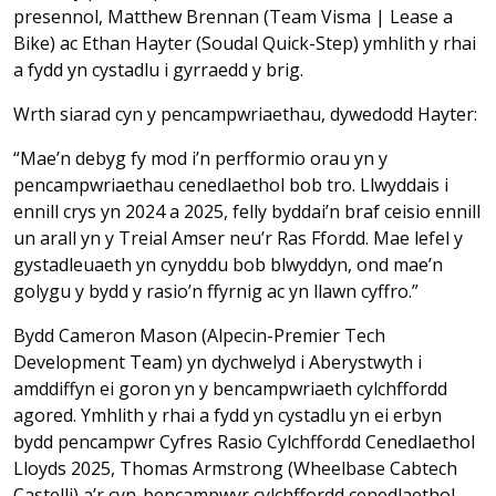
presennol, Matthew Brennan (Team Visma | Lease a
Bike) ac Ethan Hayter (Soudal Quick-Step) ymhlith y rhai
a fydd yn cystadlu i gyrraedd y brig.
Wrth siarad cyn y pencampwriaethau, dywedodd Hayter:
“Mae’n debyg fy mod i’n perfformio orau yn y
pencampwriaethau cenedlaethol bob tro. Llwyddais i
ennill crys yn 2024 a 2025, felly byddai’n braf ceisio ennill
un arall yn y Treial Amser neu’r Ras Ffordd. Mae lefel y
gystadleuaeth yn cynyddu bob blwyddyn, ond mae’n
golygu y bydd y rasio’n ffyrnig ac yn llawn cyffro.”
Bydd Cameron Mason (Alpecin-Premier Tech
Development Team) yn dychwelyd i Aberystwyth i
amddiffyn ei goron yn y bencampwriaeth cylchffordd
agored. Ymhlith y rhai a fydd yn cystadlu yn ei erbyn
bydd pencampwr Cyfres Rasio Cylchffordd Cenedlaethol
Lloyds 2025, Thomas Armstrong (Wheelbase Cabtech
Castelli) a’r cyn-bencampwyr cylchffordd cenedlaethol