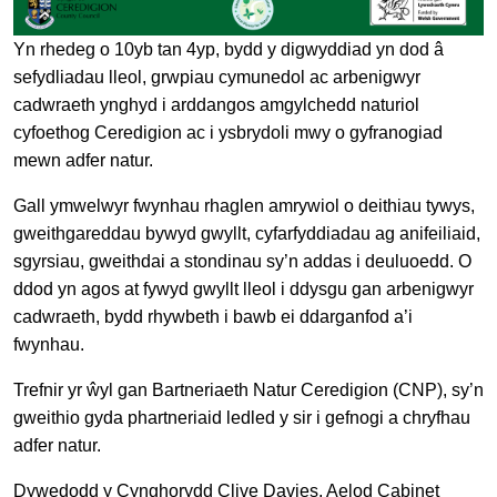
Yn rhedeg o 10yb tan 4yp, bydd y digwyddiad yn dod â
sefydliadau lleol, grwpiau cymunedol ac arbenigwyr
cadwraeth ynghyd i arddangos amgylchedd naturiol
cyfoethog Ceredigion ac i ysbrydoli mwy o gyfranogiad
mewn adfer natur.
Gall ymwelwyr fwynhau rhaglen amrywiol o deithiau tywys,
gweithgareddau bywyd gwyllt, cyfarfyddiadau ag anifeiliaid,
sgyrsiau, gweithdai a stondinau sy’n addas i deuluoedd. O
ddod yn agos at fywyd gwyllt lleol i ddysgu gan arbenigwyr
cadwraeth, bydd rhywbeth i bawb ei ddarganfod a’i
fwynhau.
Trefnir yr ŵyl gan Bartneriaeth Natur Ceredigion (CNP), sy’n
gweithio gyda phartneriaid ledled y sir i gefnogi a chryfhau
adfer natur.
Dywedodd y Cynghorydd Clive Davies, Aelod Cabinet