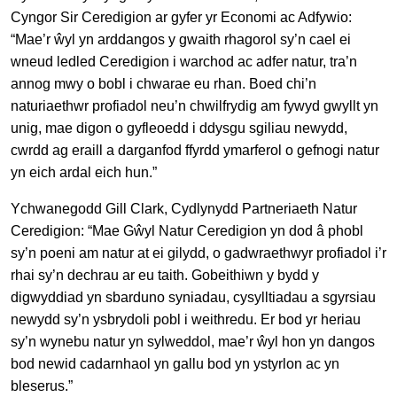
Cyngor Sir Ceredigion ar gyfer yr Economi ac Adfywio:
“Mae’r ŵyl yn arddangos y gwaith rhagorol sy’n cael ei
wneud ledled Ceredigion i warchod ac adfer natur, tra’n
annog mwy o bobl i chwarae eu rhan. Boed chi’n
naturiaethwr profiadol neu’n chwilfrydig am fywyd gwyllt yn
unig, mae digon o gyfleoedd i ddysgu sgiliau newydd,
cwrdd ag eraill a darganfod ffyrdd ymarferol o gefnogi natur
yn eich ardal eich hun.”
Ychwanegodd Gill Clark, Cydlynydd Partneriaeth Natur
Ceredigion: “Mae Gŵyl Natur Ceredigion yn dod â phobl
sy’n poeni am natur at ei gilydd, o gadwraethwyr profiadol i’r
rhai sy’n dechrau ar eu taith. Gobeithiwn y bydd y
digwyddiad yn sbarduno syniadau, cysylltiadau a sgyrsiau
newydd sy’n ysbrydoli pobl i weithredu. Er bod yr heriau
sy’n wynebu natur yn sylweddol, mae’r ŵyl hon yn dangos
bod newid cadarnhaol yn gallu bod yn ystyrlon ac yn
bleserus.”