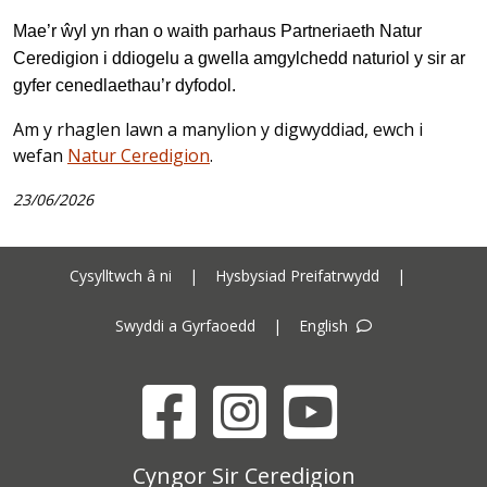
Mae’r ŵyl yn rhan o waith parhaus Partneriaeth Natur
Ceredigion i ddiogelu a gwella amgylchedd naturiol y sir ar
gyfer cenedlaethau’r dyfodol.
Am y rhaglen lawn a manylion y digwyddiad, ewch i
wefan
Natur Ceredigion
.
23/06/2026
Cysylltwch â ni
|
Hysbysiad Preifatrwydd
|
Swyddi a Gyrfaoedd
|
English
Facebook
Instagram
YouTube
Cyngor Sir Ceredigion address
Cyngor Sir Ceredigion