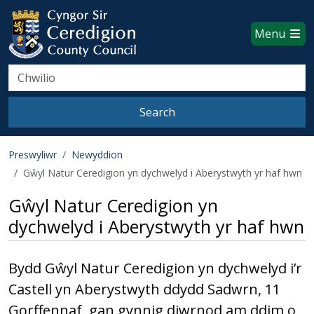
Ceredigion County Council websi
Skip to main content
Menu
Search
Search
Preswyliwr
Newyddion
Gŵyl Natur Ceredigion yn dychwelyd i Aberystwyth yr haf hwn
Gŵyl Natur Ceredigion yn
dychwelyd i Aberystwyth yr haf hwn
Bydd Gŵyl Natur Ceredigion yn dychwelyd i’r
Castell yn Aberystwyth ddydd Sadwrn, 11
Gorffennaf, gan gynnig diwrnod am ddim o