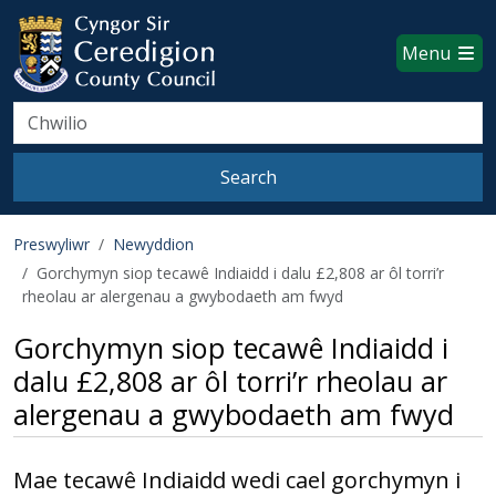
Ceredigion County Council websi
Skip to main content
Menu
Search
Search
Preswyliwr
Newyddion
Gorchymyn siop tecawê Indiaidd i dalu £2,808 ar ôl torri’r
rheolau ar alergenau a gwybodaeth am fwyd
Gorchymyn siop tecawê Indiaidd i
dalu £2,808 ar ôl torri’r rheolau ar
alergenau a gwybodaeth am fwyd
Mae tecawê Indiaidd wedi cael gorchymyn i