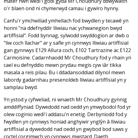
mater hwn wedi'i godi gyda Mr Choudhury ddwywaith
o'r blaen ond ni chymerwyd camau i gywiro hynny.
Canfu'r ymchwiliad ymhellach fod bwydlen y tecawê yn
honni "na ddefnyddir lliwiau nac ychwanegion bwyd
artiffisial". Fodd bynnag, sylwodd swyddogion ar dwb o
"liw coch llachar" ar y safle yn cynnwys lliwiau artiffisial
gan gynnwys E129 Allura coch, E102 Tartrazine ac E122
Carmoisine. Cadarnhaodd Mr Choudhury fod y rhain yn
cael eu defnyddio mewn prydau megis cyw iâr tikka
masala a reis pilau. Bu i ddadansoddiad dilynol mewn
labordy gadarnhau presenoldeb lliwiau artiffisial yn y
samplau bwyd.
Yn ystod y cyfweliad, ni wnaeth Mr Choudhury gynnig
amddiffyniad. Dywedodd nad oedd yn ymwybodol fod yr
olew coginio wedi'i addasu'n enetig. Derbyniodd fod y
fwydlen yn cynnwys honiad anghywir ynglŷn â lliwiau
artiffisial a dywedodd nad oedd yn gwybod bod saws y
coctel corgimwch yn cynnwys mwstard. Daeth