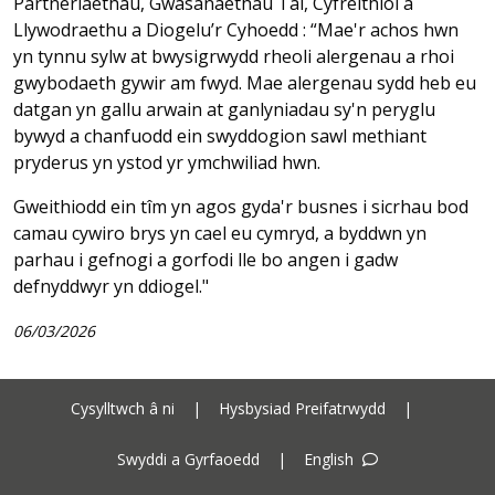
Partneriaethau, Gwasanaethau Tai, Cyfreithiol a
Llywodraethu a Diogelu’r Cyhoedd : “Mae'r achos hwn
yn tynnu sylw at bwysigrwydd rheoli alergenau a rhoi
gwybodaeth gywir am fwyd. Mae alergenau sydd heb eu
datgan yn gallu arwain at ganlyniadau sy'n peryglu
bywyd a chanfuodd ein swyddogion sawl methiant
pryderus yn ystod yr ymchwiliad hwn.
Gweithiodd ein tîm yn agos gyda'r busnes i sicrhau bod
camau cywiro brys yn cael eu cymryd, a byddwn yn
parhau i gefnogi a gorfodi lle bo angen i gadw
defnyddwyr yn ddiogel."
06/03/2026
Cysylltwch â ni
|
Hysbysiad Preifatrwydd
|
Swyddi a Gyrfaoedd
|
English