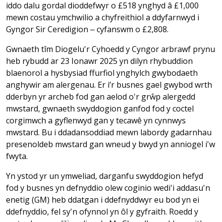
iddo dalu gordal dioddefwyr o £518 ynghyd â £1,000
mewn costau ymchwilio a chyfreithiol a ddyfarnwyd i
Gyngor Sir Ceredigion ‒ cyfanswm o £2,808.
Gwnaeth tîm Diogelu'r Cyhoedd y Cyngor arbrawf prynu
heb rybudd ar 23 Ionawr 2025 yn dilyn rhybuddion
blaenorol a hysbysiad ffurfiol ynghylch gwybodaeth
anghywir am alergenau. Er i’r busnes gael gwybod wrth
dderbyn yr archeb fod gan aelod o'r grŵp alergedd
mwstard, gwnaeth swyddogion ganfod fod y coctel
corgimwch a gyflenwyd gan y tecawê yn cynnwys
mwstard. Bu i ddadansoddiad mewn labordy gadarnhau
presenoldeb mwstard gan wneud y bwyd yn anniogel i'w
fwyta.
Yn ystod yr un ymweliad, darganfu swyddogion hefyd
fod y busnes yn defnyddio olew coginio wedi'i addasu'n
enetig (GM) heb ddatgan i ddefnyddwyr eu bod yn ei
ddefnyddio, fel sy'n ofynnol yn ôl y gyfraith. Roedd y