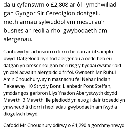
dalu cyfanswm o £2,808 ar ôl i ymchwiliad
gan Gyngor Sir Ceredigion ddatgelu
methiannau sylweddol ym mesurau’r
busnes ar reoli a rhoi gwybodaeth am
alergenau.
Canfuwyd yr achosion o dorri rheolau ar ôl samplu
bwyd. Datgelodd hyn fod alergenau a oedd heb eu
datgan yn bresennol gan beri risg y byddai cwsmeriaid
yn cael adwaith alergaidd difrifol. Gwnaeth Mr Ruhul
Amin Choudhury, sy'n masnachu fel Nehar Indian
Takeaway, 10 Stryd y Bont, Llanbedr Pont Steffan,
ymddangos gerbron Llys Ynadon Aberystwyth ddydd
Mawrth, 3 Mawrth, lle plediodd yn euog i dair trosedd yn
ymwneud â thorri rheoliadau gwybodaeth am fwyd a
diogelwch bwyd.
Cafodd Mr Choudhury ddirwy o £1,290 a gorchmynnwyd