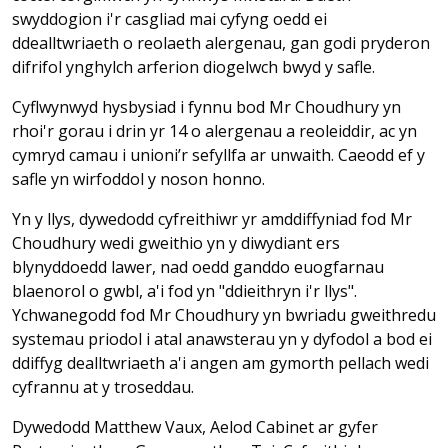
swyddogion i'r casgliad mai cyfyng oedd ei
ddealltwriaeth o reolaeth alergenau, gan godi pryderon
difrifol ynghylch arferion diogelwch bwyd y safle.
Cyflwynwyd hysbysiad i fynnu bod Mr Choudhury yn
rhoi'r gorau i drin yr 14 o alergenau a reoleiddir, ac yn
cymryd camau i unioni’r sefyllfa ar unwaith. Caeodd ef y
safle yn wirfoddol y noson honno.
Yn y llys, dywedodd cyfreithiwr yr amddiffyniad fod Mr
Choudhury wedi gweithio yn y diwydiant ers
blynyddoedd lawer, nad oedd ganddo euogfarnau
blaenorol o gwbl, a'i fod yn "ddieithryn i'r llys".
Ychwanegodd fod Mr Choudhury yn bwriadu gweithredu
systemau priodol i atal anawsterau yn y dyfodol a bod ei
ddiffyg dealltwriaeth a'i angen am gymorth pellach wedi
cyfrannu at y troseddau.
Dywedodd Matthew Vaux, Aelod Cabinet ar gyfer