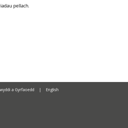
adau pellach.
Cyngor Sir Ceredigion address
wyddi a Gyrfaoedd
|
English
Ceredigion County Council call 