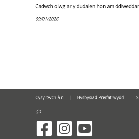
Cadwch olwg ar y dudalen hon am ddiweddari
09/01/2026
Cysylltwch â ni
|
Hysbysiad Preifatrwydd
|
S
Facebook
Instagram
YouTube