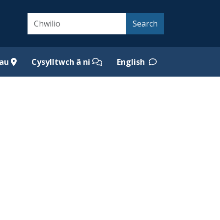
Search
Search
iau
Cysylltwch â ni
English