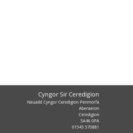
Cyngor Sir Ceredigion
Neuadd Cyngor Ceredigion Penmorfa
Aberaeron
Ceredigion
SA46 0PA
centre phone number
01545 570881