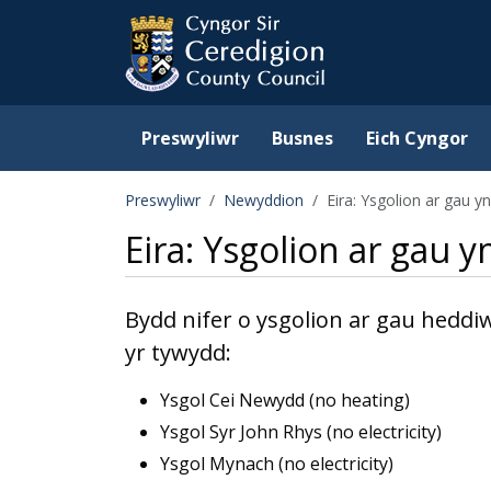
Ceredigion County Counc
Skip to main content
Preswyliwr
Busnes
Eich Cyngor
Preswyliwr
Newyddion
Eira: Ysgolion ar gau 
Eira: Ysgolion ar gau 
Bydd nifer o ysgolion ar gau hedd
yr tywydd:
Ysgol Cei Newydd (no heating)
Ysgol Syr John Rhys (no electricity)
Ysgol Mynach (no electricity)