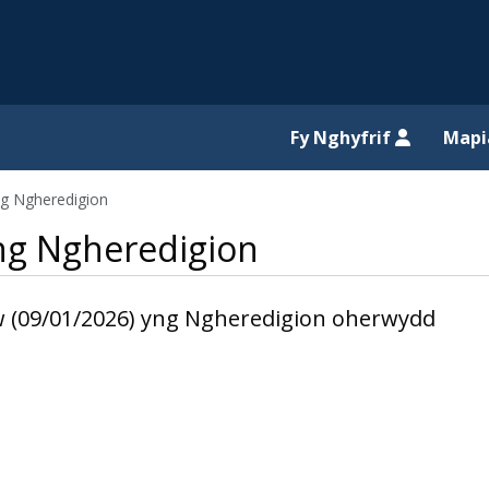
il website
Fy Nghyfrif
Map
yng Ngheredigion
yng Ngheredigion
iw (09/01/2026) yng Ngheredigion oherwydd