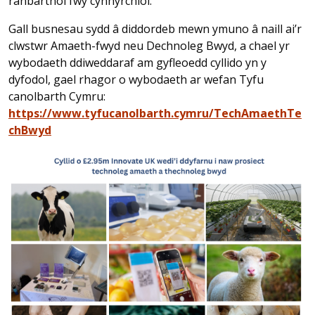
ranbarthol fwy cynhyrchiol.”
Gall busnesau sydd â diddordeb mewn ymuno â naill ai’r
clwstwr Amaeth-fwyd neu Dechnoleg Bwyd, a chael yr
wybodaeth ddiweddaraf am gyfleoedd cyllido yn y
dyfodol, gael rhagor o wybodaeth ar wefan Tyfu
canolbarth Cymru:
https://www.tyfucanolbarth.cymru/TechAmaethTe
chBwyd