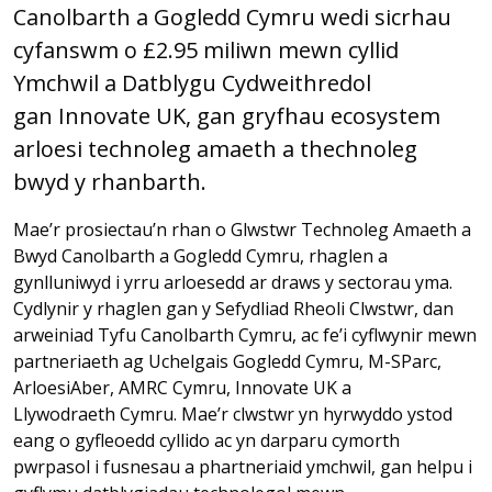
Canolbarth a Gogledd Cymru wedi sicrhau
cyfanswm o £2.95 miliwn mewn cyllid
Ymchwil a Datblygu Cydweithredol
gan Innovate UK, gan gryfhau ecosystem
arloesi technoleg amaeth a thechnoleg
bwyd y rhanbarth.
Mae’r prosiectau’n rhan o Glwstwr Technoleg Amaeth a
Bwyd Canolbarth a Gogledd Cymru, rhaglen a
gynlluniwyd i yrru arloesedd ar draws y sectorau yma.
Cydlynir y rhaglen gan y Sefydliad Rheoli Clwstwr, dan
arweiniad Tyfu Canolbarth Cymru, ac fe’i cyflwynir mewn
partneriaeth ag Uchelgais Gogledd Cymru, M-SParc,
ArloesiAber, AMRC Cymru, Innovate UK a
Llywodraeth Cymru. Mae’r clwstwr yn hyrwyddo ystod
eang o gyfleoedd cyllido ac yn darparu cymorth
pwrpasol i fusnesau a phartneriaid ymchwil, gan helpu i