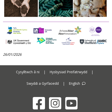
26/01/2026
Cysylltwch â ni
|
Hysbysiad Preifatrwydd
|
Swyddi a Gyrfaoedd
|
English
Facebook
Instagram
YouTube