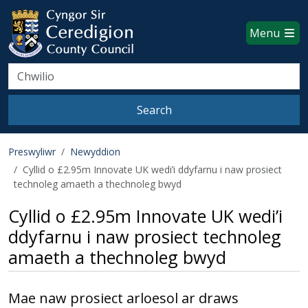
Ceredigion County Council websi
Skip to main content
Menu
Search
Search
Preswyliwr
Newyddion
Cyllid o £2.95m Innovate UK wedi’i ddyfarnu i naw prosiect
technoleg amaeth a thechnoleg bwyd
Cyllid o £2.95m Innovate UK wedi’i
ddyfarnu i naw prosiect technoleg
amaeth a thechnoleg bwyd
Mae naw prosiect arloesol ar draws