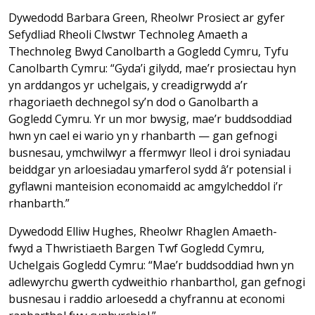
Dywedodd Barbara Green, Rheolwr Prosiect ar gyfer
Sefydliad Rheoli Clwstwr Technoleg Amaeth a
Thechnoleg Bwyd Canolbarth a Gogledd Cymru, Tyfu
Canolbarth Cymru: “Gyda’i gilydd, mae’r prosiectau hyn
yn arddangos yr uchelgais, y creadigrwydd a’r
rhagoriaeth dechnegol sy’n dod o Ganolbarth a
Gogledd Cymru. Yr un mor bwysig, mae’r buddsoddiad
hwn yn cael ei wario yn y rhanbarth — gan gefnogi
busnesau, ymchwilwyr a ffermwyr lleol i droi syniadau
beiddgar yn arloesiadau ymarferol sydd â’r potensial i
gyflawni manteision economaidd ac amgylcheddol i’r
rhanbarth.”
Dywedodd Elliw Hughes, Rheolwr Rhaglen Amaeth-
fwyd a Thwristiaeth Bargen Twf Gogledd Cymru,
Uchelgais Gogledd Cymru: “Mae’r buddsoddiad hwn yn
adlewyrchu gwerth cydweithio rhanbarthol, gan gefnogi
busnesau i raddio arloesedd a chyfrannu at economi