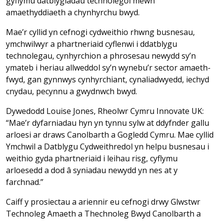
gyflymu datblygiadau technolegol mewn
amaethyddiaeth a chynhyrchu bwyd.
Mae’r cyllid yn cefnogi cydweithio rhwng busnesau,
ymchwilwyr a phartneriaid cyflenwi i ddatblygu
technolegau, cynhyrchion a phrosesau newydd sy’n
ymateb i heriau allweddol sy’n wynebu’r sector amaeth-
fwyd, gan gynnwys cynhyrchiant, cynaliadwyedd, iechyd
cnydau, pecynnu a gwydnwch bwyd.
Dywedodd Louise Jones, Rheolwr Cymru Innovate UK:
“Mae’r dyfarniadau hyn yn tynnu sylw at ddyfnder gallu
arloesi ar draws Canolbarth a Gogledd Cymru. Mae cyllid
Ymchwil a Datblygu Cydweithredol yn helpu busnesau i
weithio gyda phartneriaid i leihau risg, cyflymu
arloesedd a dod â syniadau newydd yn nes at y
farchnad.”
Caiff y prosiectau a ariennir eu cefnogi drwy Glwstwr
Technoleg Amaeth a Thechnoleg Bwyd Canolbarth a