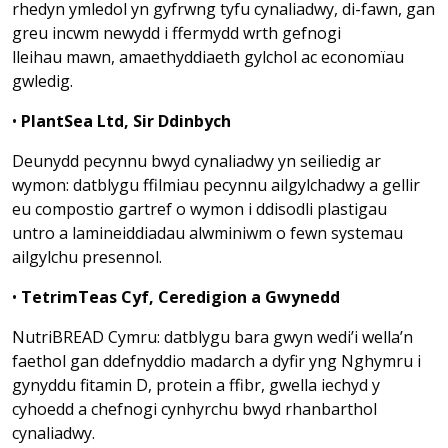
rhedyn ymledol yn gyfrwng tyfu cynaliadwy, di-fawn, gan
greu incwm newydd i ffermydd wrth gefnogi
lleihau mawn, amaethyddiaeth gylchol ac economïau
gwledig.
•
PlantSea Ltd, Sir Ddinbych
Deunydd pecynnu bwyd cynaliadwy yn seiliedig ar
wymon: datblygu ffilmiau pecynnu ailgylchadwy a gellir
eu compostio gartref o wymon i ddisodli plastigau
untro a lamineiddiadau alwminiwm o fewn systemau
ailgylchu presennol.
•
TetrimTeas Cyf, Ceredigion a Gwynedd
NutriBREAD Cymru: datblygu bara gwyn wedi’i wella’n
faethol gan ddefnyddio madarch a dyfir yng Nghymru i
gynyddu fitamin D, protein a ffibr, gwella iechyd y
cyhoedd a chefnogi cynhyrchu bwyd rhanbarthol
cynaliadwy.