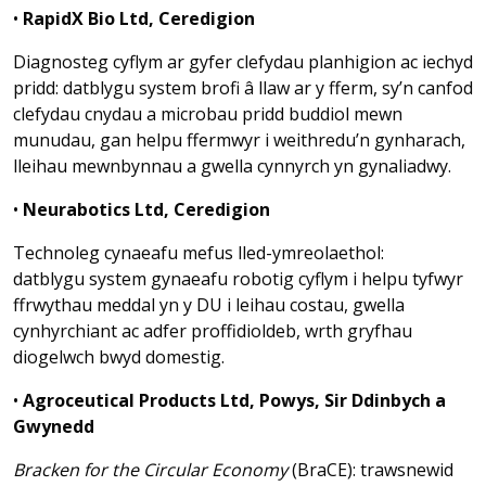
•
RapidX Bio Ltd, Ceredigion
Diagnosteg cyflym ar gyfer clefydau planhigion ac iechyd
pridd: datblygu system brofi â llaw ar y fferm, sy’n canfod
clefydau cnydau a microbau pridd buddiol mewn
munudau, gan helpu ffermwyr i weithredu’n gynharach,
lleihau mewnbynnau a gwella cynnyrch yn gynaliadwy.
•
Neurabotics Ltd, Ceredigion
Technoleg cynaeafu mefus lled-ymreolaethol:
datblygu system gynaeafu robotig cyflym i helpu tyfwyr
ffrwythau meddal yn y DU i leihau costau, gwella
cynhyrchiant ac adfer proffidioldeb, wrth gryfhau
diogelwch bwyd domestig.
•
Agroceutical Products Ltd, Powys, Sir Ddinbych a
Gwynedd
Bracken for the Circular Economy
(BraCE): trawsnewid