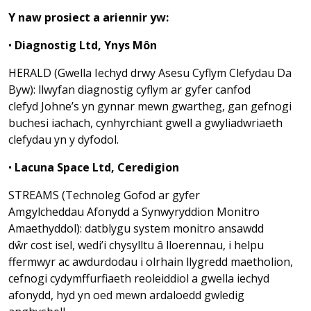
Y naw prosiect a ariennir yw:
•
Diagnostig Ltd, Ynys Môn
HERALD (Gwella Iechyd drwy Asesu Cyflym Clefydau Da
Byw): llwyfan diagnostig cyflym ar gyfer canfod
clefyd Johne’s yn gynnar mewn gwartheg, gan gefnogi
buchesi iachach, cynhyrchiant gwell a gwyliadwriaeth
clefydau yn y dyfodol.
•
Lacuna Space Ltd, Ceredigion
STREAMS (Technoleg Gofod ar gyfer
Amgylcheddau Afonydd a Synwyryddion Monitro
Amaethyddol): datblygu system monitro ansawdd
dŵr cost isel, wedi’i chysylltu â lloerennau, i helpu
ffermwyr ac awdurdodau i olrhain llygredd maetholion,
cefnogi cydymffurfiaeth reoleiddiol a gwella iechyd
afonydd, hyd yn oed mewn ardaloedd gwledig