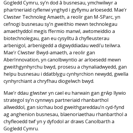
Gogledd Cymru, sy’n dod â busnesau, ymchwilwyr a
phartneriaid cyflenwi ynghyd i gyflymu arloesedd. Mae’r
Clwstwr Technoleg Amaeth, a reolir gan M-SParc, yn
cefnogi busnesau sy’n gweithio mewn technolegau
amaethyddol megis ffermio manwl, awtomeiddio a
biotechnolegau, gan eu cysylltu â chyfleusterau
arbenigol, arbenigedd a digwyddiadau wedi’u teilwra.
Mae’r Clwstwr Bwyd-amaeth, a reolir gan
AberInnovation, yn canolbwyntio ar arloesedd mewn
gweithgynhyrchu bwyd, prosesu a chynaliadwyedd, gan
helpu busnesau i ddatblygu cynhyrchion newydd, gwella
cynhyrchiant a chryfhau diogelwch bwyd.
Mae’r ddau glwstwr yn cael eu harwain gan grŵp llywio
strategol sy’n cynnwys partneriaid rhanbarthol
allweddol, gan sicrhau bod gweithgareddau’n cyd-fynd
ag anghenion busnesau, blaenoriaethau rhanbarthol a
chyfleoedd twf yn y dyfodol ar draws Canolbarth a
Gogledd Cymru.