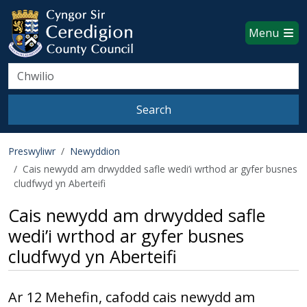
Ceredigion County Council websi
Skip to main content
Menu
Search
Search
Preswyliwr
Newyddion
Cais newydd am drwydded safle wedi’i wrthod ar gyfer busnes
cludfwyd yn Aberteifi
Cais newydd am drwydded safle
wedi’i wrthod ar gyfer busnes
cludfwyd yn Aberteifi
Ar 12 Mehefin, cafodd cais newydd am