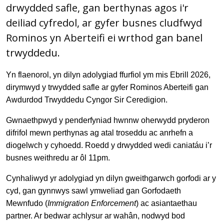
drwydded safle, gan berthynas agos i'r
deiliad cyfredol, ar gyfer busnes cludfwyd
Rominos yn Aberteifi ei wrthod gan banel
trwyddedu.
Yn flaenorol, yn dilyn adolygiad ffurfiol ym mis Ebrill 2026,
dirymwyd y trwydded safle ar gyfer Rominos Aberteifi gan
Awdurdod Trwyddedu Cyngor Sir Ceredigion.
Gwnaethpwyd y penderfyniad hwnnw oherwydd pryderon
difrifol mewn perthynas ag atal troseddu ac anrhefn a
diogelwch y cyhoedd. Roedd y drwydded wedi caniatáu i’r
busnes weithredu ar ôl 11pm.
Cynhaliwyd yr adolygiad yn dilyn gweithgarwch gorfodi ar y
cyd, gan gynnwys sawl ymweliad gan Gorfodaeth
Mewnfudo (
Immigration Enforcement
) ac asiantaethau
partner. Ar bedwar achlysur ar wahân, nodwyd bod