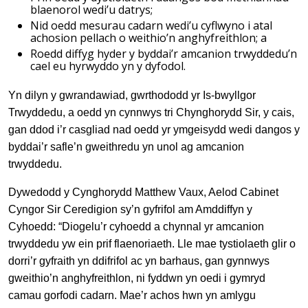
blaenorol wedi’u datrys;
Nid oedd mesurau cadarn wedi’u cyflwyno i atal
achosion pellach o weithio’n anghyfreithlon; a
Roedd diffyg hyder y byddai’r amcanion trwyddedu’n
cael eu hyrwyddo yn y dyfodol.
Yn dilyn y gwrandawiad, gwrthododd yr Is-bwyllgor
Trwyddedu, a oedd yn cynnwys tri Chynghorydd Sir, y cais,
gan ddod i’r casgliad nad oedd yr ymgeisydd wedi dangos y
byddai’r safle’n gweithredu yn unol ag amcanion
trwyddedu.
Dywedodd y Cynghorydd Matthew Vaux, Aelod Cabinet
Cyngor Sir Ceredigion sy’n gyfrifol am Amddiffyn y
Cyhoedd: “Diogelu’r cyhoedd a chynnal yr amcanion
trwyddedu yw ein prif flaenoriaeth. Lle mae tystiolaeth glir o
dorri’r gyfraith yn ddifrifol ac yn barhaus, gan gynnwys
gweithio’n anghyfreithlon, ni fyddwn yn oedi i gymryd
camau gorfodi cadarn. Mae’r achos hwn yn amlygu