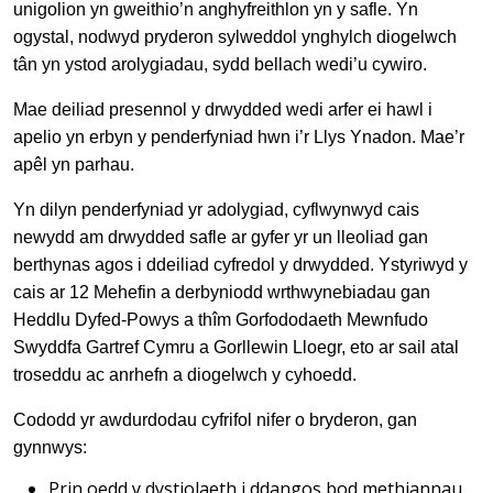
unigolion yn gweithio’n anghyfreithlon yn y safle. Yn
ogystal, nodwyd pryderon sylweddol ynghylch diogelwch
tân yn ystod arolygiadau, sydd bellach wedi’u cywiro.
Mae deiliad presennol y drwydded wedi arfer ei hawl i
apelio yn erbyn y penderfyniad hwn i’r Llys Ynadon. Mae’r
apêl yn parhau.
Yn dilyn penderfyniad yr adolygiad, cyflwynwyd cais
newydd am drwydded safle ar gyfer yr un lleoliad gan
berthynas agos i ddeiliad cyfredol y drwydded. Ystyriwyd y
cais ar 12 Mehefin a derbyniodd wrthwynebiadau gan
Heddlu Dyfed-Powys a thîm Gorfododaeth Mewnfudo
Swyddfa Gartref Cymru a Gorllewin Lloegr, eto ar sail atal
troseddu ac anrhefn a diogelwch y cyhoedd.
Cododd yr awdurdodau cyfrifol nifer o bryderon, gan
gynnwys:
Prin oedd y dystiolaeth i ddangos bod methiannau