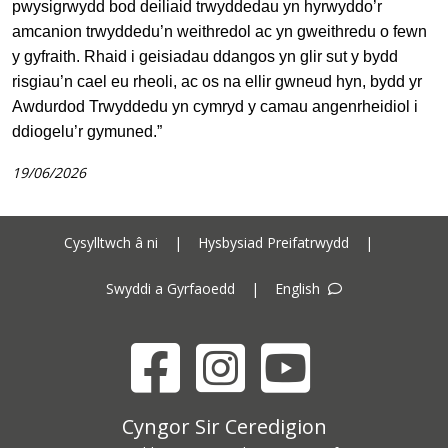
pwysigrwydd bod deiliaid trwyddedau yn hyrwyddo’r
amcanion trwyddedu’n weithredol ac yn gweithredu o fewn
y gyfraith. Rhaid i geisiadau ddangos yn glir sut y bydd
risgiau’n cael eu rheoli, ac os na ellir gwneud hyn, bydd yr
Awdurdod Trwyddedu yn cymryd y camau angenrheidiol i
ddiogelu’r gymuned.”
19/06/2026
Cysylltwch â ni
|
Hysbysiad Preifatrwydd
|
Swyddi a Gyrfaoedd
|
English
Facebook
Instagram
YouTube
Cyngor Sir Ceredigion address
Cyngor Sir Ceredigion