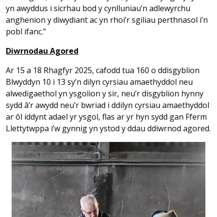
yn awyddus i sicrhau bod y cynlluniau’n adlewyrchu
anghenion y diwydiant ac yn rhoi’r sgiliau perthnasol i’n
pobl ifanc.”
Diwrnodau Agored
Ar 15 a 18 Rhagfyr 2025, cafodd tua 160 o ddisgyblion
Blwyddyn 10 i 13 sy’n dilyn cyrsiau amaethyddol neu
alwedigaethol yn ysgolion y sir, neu’r disgyblion hynny
sydd â’r awydd neu’r bwriad i ddilyn cyrsiau amaethyddol
ar ôl iddynt adael yr ysgol, flas ar yr hyn sydd gan Fferm
Llettytwppa i’w gynnig yn ystod y ddau ddiwrnod agored.