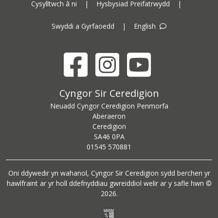
Cysylltwch â ni
|
Hysbysiad Preifatrwydd
|
Swyddi a Gyrfaoedd
|
English
Facebook
Instagram
YouTube
Cyngor Sir Ceredigion address
Cyngor Sir Ceredigion
Neuadd Cyngor Ceredigion Penmorfa
Aberaeron
Ceredigion
SA46 0PA
Ceredigion County Council call centre phone number
01545 570881
Oni ddywedir yn wahanol, Cyngor Sir Ceredigion sydd berchen yr
hawlfraint ar yr holl ddefnyddiau gwreiddiol welir ar y safle hwn ©
2026.