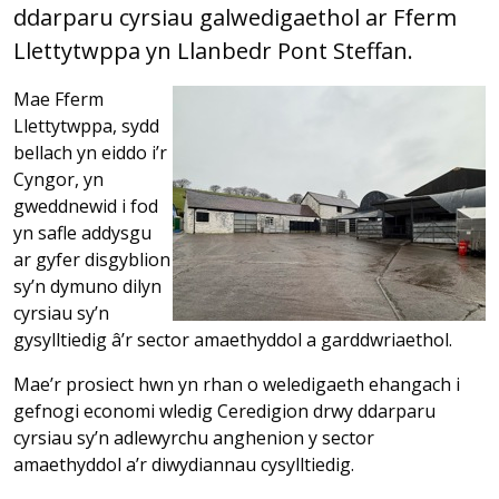
ddarparu cyrsiau galwedigaethol ar Fferm
Llettytwppa yn Llanbedr Pont Steffan.
Mae Fferm
Llettytwppa, sydd
bellach yn eiddo i’r
Cyngor, yn
gweddnewid i fod
yn safle addysgu
ar gyfer disgyblion
sy’n dymuno dilyn
cyrsiau sy’n
gysylltiedig â’r sector amaethyddol a garddwriaethol.
Mae’r prosiect hwn yn rhan o weledigaeth ehangach i
gefnogi economi wledig Ceredigion drwy ddarparu
cyrsiau sy’n adlewyrchu anghenion y sector
amaethyddol a’r diwydiannau cysylltiedig.