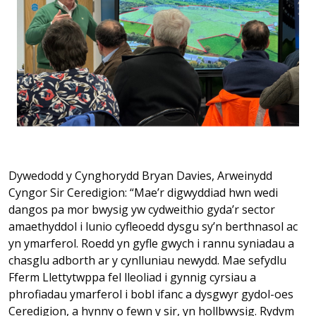
Dywedodd y Cynghorydd Bryan Davies, Arweinydd
Cyngor Sir Ceredigion: “Mae’r digwyddiad hwn wedi
dangos pa mor bwysig yw cydweithio gyda’r sector
amaethyddol i lunio cyfleoedd dysgu sy’n berthnasol ac
yn ymarferol. Roedd yn gyfle gwych i rannu syniadau a
chasglu adborth ar y cynlluniau newydd. Mae sefydlu
Fferm Llettytwppa fel lleoliad i gynnig cyrsiau a
phrofiadau ymarferol i bobl ifanc a dysgwyr gydol-oes
Ceredigion, a hynny o fewn y sir, yn hollbwysig. Rydym