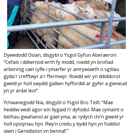
Dywedodd Osian, disgybl o Ysgol Gyfun Aberaeron:
“Cefais i ddiwrnod wrth fy modd, roedd yn brofiad
arbennig cael cyfle i ymarfer yr amrywiaeth o sgiliau
gyda'r crefftwyr a'r ffermwyr. Roedd wir yn ddiddorol
gweld yr holl swyddi gallwn hyfforddi ar gyfer a gwneud
yn yr ardal leol”.
Ychwanegodd Nia, disgybl o Ysgol Bro Teifi: “Mae
heddiw wedi agor ein llygaid i’r dyfodol. Mae cymaint o
bethau gwahanol ar gael yma, ac rydych chi’n gweld yr
holl opsiynau hyn. Rwy’n credu y bydd hyn yn fuddiol
iawn i Geredigion yn bennaf.”