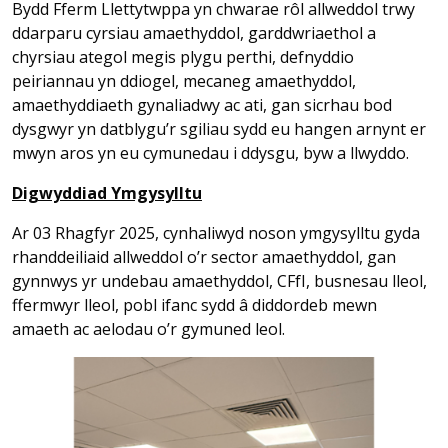
Bydd Fferm Llettytwppa yn chwarae rôl allweddol trwy
ddarparu cyrsiau amaethyddol, garddwriaethol a
chyrsiau ategol megis plygu perthi, defnyddio
peiriannau yn ddiogel, mecaneg amaethyddol,
amaethyddiaeth gynaliadwy ac ati, gan sicrhau bod
dysgwyr yn datblygu’r sgiliau sydd eu hangen arnynt er
mwyn aros yn eu cymunedau i ddysgu, byw a llwyddo.
Digwyddiad Ymgysylltu
Ar 03 Rhagfyr 2025, cynhaliwyd noson ymgysylltu gyda
rhanddeiliaid allweddol o’r sector amaethyddol, gan
gynnwys yr undebau amaethyddol, CFfI, busnesau lleol,
ffermwyr lleol, pobl ifanc sydd â diddordeb mewn
amaeth ac aelodau o’r gymuned leol.