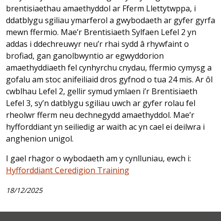
brentisiaethau amaethyddol ar Fferm Llettytwppa, i
ddatblygu sgiliau ymarferol a gwybodaeth ar gyfer gyrfa
mewn ffermio. Mae’r Brentisiaeth Sylfaen Lefel 2 yn
addas i ddechreuwyr neu’r rhai sydd â rhywfaint o
brofiad, gan ganolbwyntio ar egwyddorion
amaethyddiaeth fel cynhyrchu cnydau, ffermio cymysg a
gofalu am stoc anifeiliaid dros gyfnod o tua 24 mis. Ar ôl
cwblhau Lefel 2, gellir symud ymlaen i’r Brentisiaeth
Lefel 3, sy’n datblygu sgiliau uwch ar gyfer rolau fel
rheolwr fferm neu dechnegydd amaethyddol. Mae’r
hyfforddiant yn seiliedig ar waith ac yn cael ei deilwra i
anghenion unigol.
I gael rhagor o wybodaeth am y cynlluniau, ewch i:
Hyfforddiant Ceredigion Training
18/12/2025