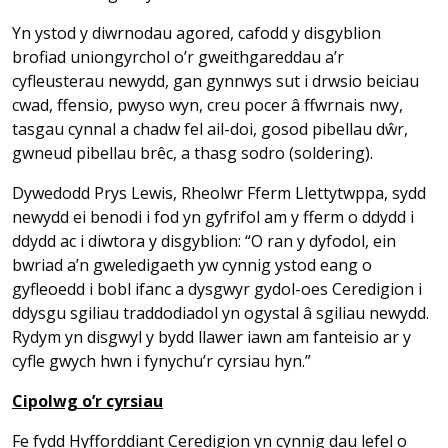
Yn ystod y diwrnodau agored, cafodd y disgyblion
brofiad uniongyrchol o’r gweithgareddau a’r
cyfleusterau newydd, gan gynnwys sut i drwsio beiciau
cwad, ffensio, pwyso wyn, creu pocer â ffwrnais nwy,
tasgau cynnal a chadw fel ail-doi, gosod pibellau dŵr,
gwneud pibellau brêc, a thasg sodro (soldering).
Dywedodd Prys Lewis, Rheolwr Fferm Llettytwppa, sydd
newydd ei benodi i fod yn gyfrifol am y fferm o ddydd i
ddydd ac i diwtora y disgyblion: “O ran y dyfodol, ein
bwriad a’n gweledigaeth yw cynnig ystod eang o
gyfleoedd i bobl ifanc a dysgwyr gydol-oes Ceredigion i
ddysgu sgiliau traddodiadol yn ogystal â sgiliau newydd.
Rydym yn disgwyl y bydd llawer iawn am fanteisio ar y
cyfle gwych hwn i fynychu’r cyrsiau hyn.”
Cipolwg o’r cyrsiau
Fe fydd Hyfforddiant Ceredigion yn cynnig dau lefel o