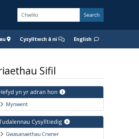
Search
Search
iau
Cysylltwch â ni
English
aethau Sifil
Hefyd yn yr adran hon
Mynwent
Tudalennau Cysylltiedig
Gwasanaethau Crwner