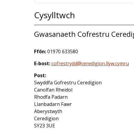
Cysylltwch
Gwasanaeth Cofrestru Ceredi
Ffôn:
01970 633580
E-bost:
cofrestrydd@ceredigion.llyw.cymru
Post:
Swyddfa Gofrestru Ceredigion
Canolfan Rheidol
Rhodfa Padarn
Llanbadarn Fawr
Aberystwyth
Ceredigion
SY23 3UE