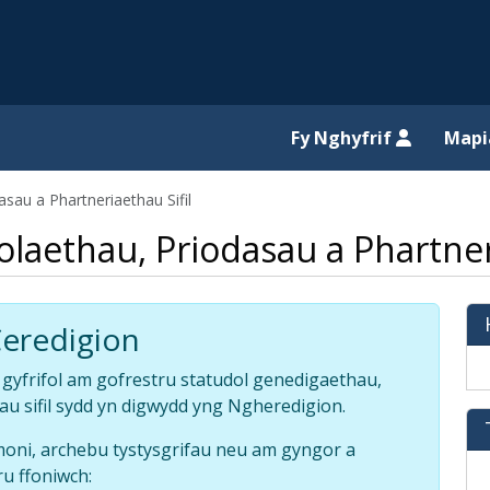
il website
Fy Nghyfrif
Map
au a Phartneriaethau Sifil
aethau, Priodasau a Phartneri
eredigion
gyfrifol am gofrestru statudol genedigaethau,
u sifil sydd yn digwydd yng Ngheredigion.
emoni, archebu tystysgrifau neu am gyngor a
u ffoniwch: