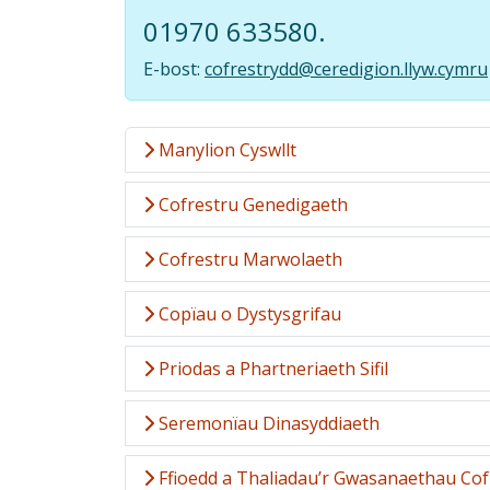
01970 633580.
E-bost:
cofrestrydd@ceredigion.llyw.cymru
Manylion Cyswllt
Cofrestru Genedigaeth
Cofrestru Marwolaeth
Copïau o Dystysgrifau
Priodas a Phartneriaeth Sifil
Seremonïau Dinasyddiaeth
Ffioedd a Thaliadau’r Gwasanaethau Cof