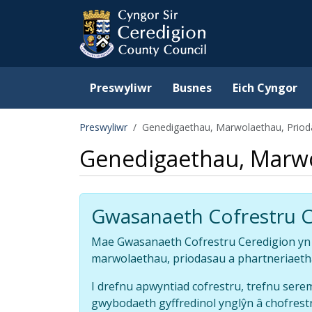
Ceredigion County Counc
Skip to main content
Preswyliwr
Busnes
Eich Cyngor
Preswyliwr
Genedigaethau, Marwolaethau, Priodas
Genedigaethau, Marwol
Gwasanaeth Cofrestru C
Mae Gwasanaeth Cofrestru Ceredigion yn 
marwolaethau, priodasau a phartneriaetha
I drefnu apwyntiad cofrestru, trefnu ser
gwybodaeth gyffredinol ynglŷn â chofrestr