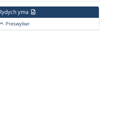
Rydych yma
Preswyliwr