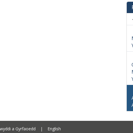
Cyngor Sir Ceredigion address
wyddi a Gyrfaoedd
|
English