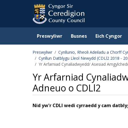
Ceredigion County Counc
Skip to main content
Preswyliwr
Busnes
Eich Cyngor
Preswyliwr
Cynllunio, Rheoli Adeiladu a Chorff
Cynllun Datblygu Lleol Newydd (CDLl2 2018 - 20
Yr Arfarniad Cynaliadwyedd/ Asesiad Amgylchedd
Yr Arfarniad Cynaliad
Adneuo o CDLl2
Nid yw'r CDLl wedi cyrraedd y cam datbl