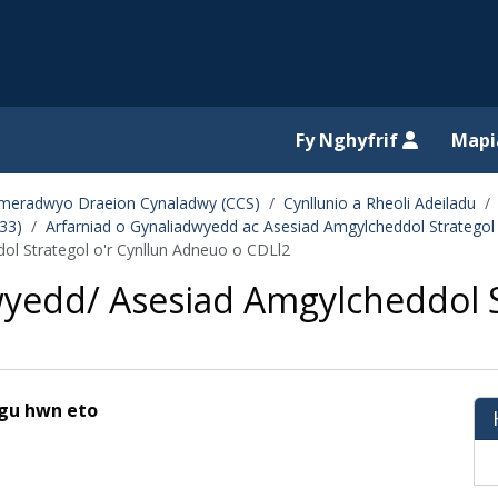
il website
Fy Nghyfrif
Map
 Cymeradwyo Draeion Cynaladwy (CCS)
Cynllunio a Rheoli Adeiladu
33)
Arfarniad o Gynaliadwyedd ac Asesiad Amgylcheddol Strategol
ol Strategol o'r Cynllun Adneuo o CDLl2
wyedd/ Asesiad Amgylcheddol S
ygu hwn eto