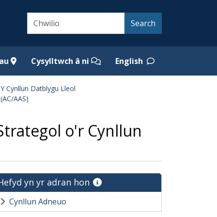
Search
Search
iau
Cysylltwch â ni
English
Y Cynllun Datblygu Lleol
 (AC/AAS)
trategol o'r Cynllun
Hefyd yn yr adran hon
Cynllun Adneuo