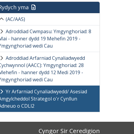
Rydych yma
(AC/AAS)
Adroddiad Cwmpasu: Ymgynghoriad: 8
Mai - hanner dydd 19 Mehefin 2019 -
Ymgynghoriad wedi Cau
Adroddiad Arfarniad Cynaliadwyedd
Cychwynnol (AACC): Ymgynghoriad: 28
Mehefin - hanner dydd 12 Medi 2019 -
Ymgynghoriad wedi Cau
Yr Arfarniad Cynaliadwyedd/ Asesiad
Amgylcheddol Strategol o'r Cynllun
Adneuo o CDLl2
Cyngor Sir Ceredigion