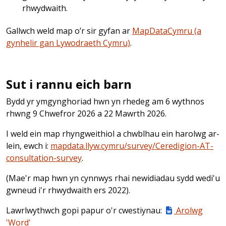
rhwydwaith.
Gallwch weld map o’r sir gyfan ar
MapDataCymru (a
gynhelir gan Lywodraeth Cymru)
.
Sut i rannu eich barn
Bydd yr ymgynghoriad hwn yn rhedeg am 6 wythnos
rhwng 9 Chwefror 2026 a 22 Mawrth 2026.
I weld ein map rhyngweithiol a chwblhau ein harolwg ar-
lein, ewch i:
mapdata.llyw.cymru/survey/Ceredigion-AT-
consultation-survey
.
(Mae'r map hwn yn cynnwys rhai newidiadau sydd wedi'u
gwneud i'r rhwydwaith ers 2022).
Lawrlwythwch gopi papur o'r cwestiynau:
Arolwg
'Word'