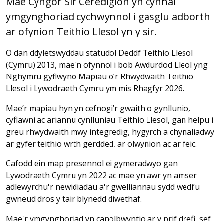
Mae Cyngor Sir Ceredigion yn cynnal
ymgynghoriad cychwynnol i gasglu adborth
ar ofynion Teithio Llesol yn y sir.
O dan ddyletswyddau statudol Deddf Teithio Llesol
(Cymru) 2013, mae'n ofynnol i bob Awdurdod Lleol yng
Nghymru gyflwyno Mapiau o’r Rhwydwaith Teithio
Llesol i Lywodraeth Cymru ym mis Rhagfyr 2026.
Mae’r mapiau hyn yn cefnogi’r gwaith o gynllunio,
cyflawni ac ariannu cynlluniau Teithio Llesol, gan helpu i
greu rhwydwaith mwy integredig, hygyrch a chynaliadwy
ar gyfer teithio wrth gerdded, ar olwynion ac ar feic.
Cafodd ein map presennol ei gymeradwyo gan
Lywodraeth Cymru yn 2022 ac mae yn awr yn amser
adlewyrchu'r newidiadau a'r gwelliannau sydd wedi’u
gwneud dros y tair blynedd diwethaf.
Mae'r ymgynghoriad yn canolbwyntio ar y prif drefi, sef