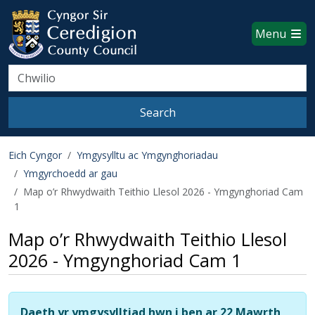
Ceredigion County Council websi
Skip to main content
Menu
Search
Search
Eich Cyngor
Ymgysylltu ac Ymgynghoriadau
Ymgyrchoedd ar gau
Map o’r Rhwydwaith Teithio Llesol 2026 - Ymgynghoriad Cam
1
Map o’r Rhwydwaith Teithio Llesol
2026 - Ymgynghoriad Cam 1
Daeth yr ymgysylltiad hwn i ben ar 22 Mawrth