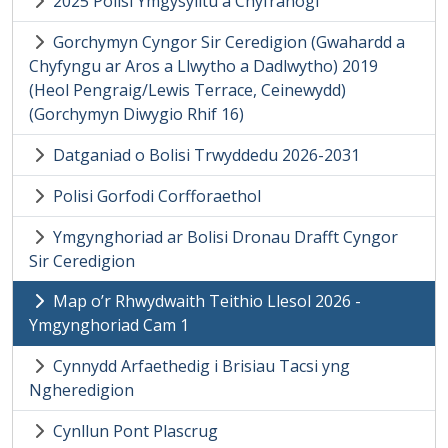
2025 Polisi Ymgysylltu a Chyfranogi
Gorchymyn Cyngor Sir Ceredigion (Gwahardd a
Chyfyngu ar Aros a Llwytho a Dadlwytho) 2019
(Heol Pengraig/Lewis Terrace, Ceinewydd)
(Gorchymyn Diwygio Rhif 16)
Datganiad o Bolisi Trwyddedu 2026-2031
Polisi Gorfodi Corfforaethol
Ymgynghoriad ar Bolisi Dronau Drafft Cyngor
Sir Ceredigion
Map o’r Rhwydwaith Teithio Llesol 2026 -
Ymgynghoriad Cam 1
Cynnydd Arfaethedig i Brisiau Tacsi yng
Ngheredigion
Cynllun Pont Plascrug