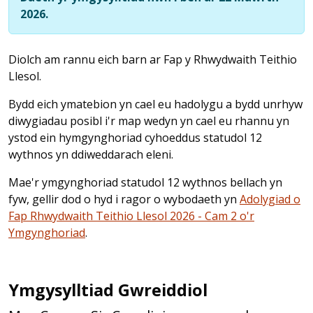
2026.
Diolch am rannu eich barn ar Fap y Rhwydwaith Teithio
Llesol.
Bydd eich ymatebion yn cael eu hadolygu a bydd unrhyw
diwygiadau posibl i'r map wedyn yn cael eu rhannu yn
ystod ein hymgynghoriad cyhoeddus statudol 12
wythnos yn ddiweddarach eleni.
Mae'r ymgynghoriad statudol 12 wythnos bellach yn
fyw, gellir dod o hyd i ragor o wybodaeth yn
Adolygiad o
Fap Rhwydwaith Teithio Llesol 2026 - Cam 2 o'r
Ymgynghoriad
.
Ymgysylltiad Gwreiddiol