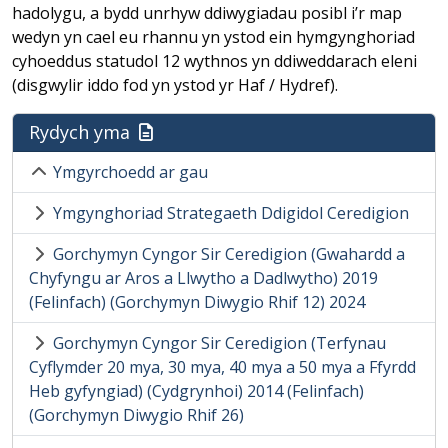
hadolygu, a bydd unrhyw ddiwygiadau posibl i’r map
wedyn yn cael eu rhannu yn ystod ein hymgynghoriad
cyhoeddus statudol 12 wythnos yn ddiweddarach eleni
(disgwylir iddo fod yn ystod yr Haf / Hydref).
Rydych yma
Ymgyrchoedd ar gau
Ymgynghoriad Strategaeth Ddigidol Ceredigion
Gorchymyn Cyngor Sir Ceredigion (Gwahardd a
Chyfyngu ar Aros a Llwytho a Dadlwytho) 2019
(Felinfach) (Gorchymyn Diwygio Rhif 12) 2024
Gorchymyn Cyngor Sir Ceredigion (Terfynau
Cyflymder 20 mya, 30 mya, 40 mya a 50 mya a Ffyrdd
Heb gyfyngiad) (Cydgrynhoi) 2014 (Felinfach)
(Gorchymyn Diwygio Rhif 26)