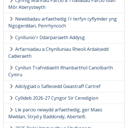
Cynnig Mannau Parcio a Thaliadau Parcio Glan
Môr Aberystwyth
Newidiadau arfaethedig i'r terfyn cyflymder yng
Ngogerddan, Penrhyncoch
Cynllunio'r Ddarpariaeth Addysg
Arfarniadau a Chynlluniau Rheoli Ardaloedd
Cadwraeth
Cynllun Trafnidiaeth Rhanbarthol Canolbarth
Cymru
Adolygiad o Safleoedd Gwastraff Cartref
Cyllideb 2026-27 Cyngor Sir Ceredigion
Lle parcio newydd arfaethedig, ger Maes
Mwldan, Stryd y Baddondy, Aberteifi.