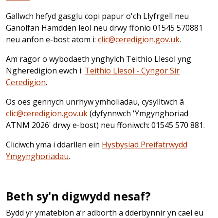
Gallwch hefyd gasglu copi papur o'ch Llyfrgell neu
Ganolfan Hamdden leol neu drwy ffonio 01545 570881
neu anfon e-bost atom i:
clic@ceredigion.gov.uk
.
Am ragor o wybodaeth ynghylch Teithio Llesol yng
Ngheredigion ewch i:
Teithio Llesol - Cyngor Sir
Ceredigion
.
Os oes gennych unrhyw ymholiadau, cysylltwch â
clic@ceredigion.gov.uk
(dyfynnwch 'Ymgynghoriad
ATNM 2026' drwy e-bost) neu ffoniwch: 01545 570 881.
Cliciwch yma i ddarllen ein
Hysbysiad Preifatrwydd
Ymgynghoriadau
.
Beth sy'n digwydd nesaf?
Bydd yr ymatebion a’r adborth a dderbynnir yn cael eu