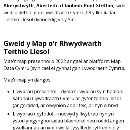
Aberystwyth, Aberteifi
a
Llanbedr Pont Steffan
, sydd
wedi'u dethol gan Lywodraeth Cymru fel y lleoliadau
Teithio Llesol dynodedig yn y Sir.
Gweld y Map o’r Rhwydwaith
Teithio Llesol
Mae’r map presennol o 2022 ar gael ar blatfform Map
Data Cymru (sy’n cael ei gynnal gan Lywodraeth Cymru).
Mae’r map yn dangos:
Llwybrau presennol – dyma'r llwybrau sy'n bodloni
safonau Llywodraeth Cymru ar gyfer teithio llesol
(ar gerdded, ar olwynion ac ar feic) ar hyn o bryd.
Llwybrau’r dyfodol – nodwyd y llwybrau hyn yn
ystod ymgynghoriadau blaenorol neu roedd angen
gwelliannau arnynt i wella cysylltedd cyffredinol y