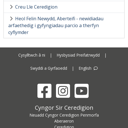
Creu Lle Ceredigion
Heol Felin Newydd, Aberteifi - newidiadau
arfaethedig i gyfyngiadau parcio a therfyn
cyflymder
Cysylltwch â ni
|
Hysbysiad Preifatrwydd
|
Swyddi a Gyrfaoedd
|
English
Facebook
Instagram
YouTube
Cyngor Sir Ceredigion address
Cyngor Sir Ceredigion
Neuadd Cyngor Ceredigion Penmorfa
Aberaeron
Ceredigion