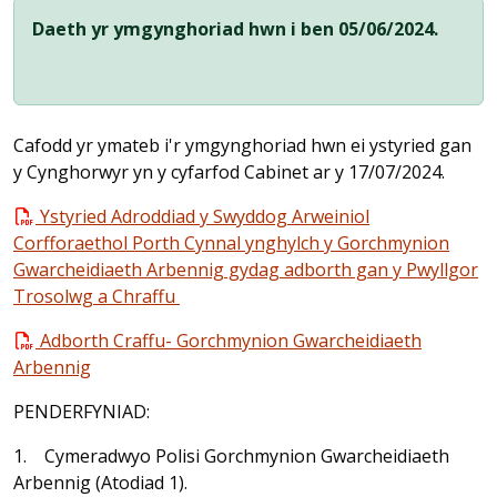
Daeth yr ymgynghoriad hwn i ben 05/06/2024.
Cafodd yr ymateb i'r ymgynghoriad hwn ei ystyried gan
y Cynghorwyr yn y cyfarfod Cabinet ar y 17/07/2024.
Ystyried Adroddiad y Swyddog Arweiniol
Corfforaethol Porth Cynnal ynghylch y Gorchmynion
Gwarcheidiaeth Arbennig gydag adborth gan y Pwyllgor
Trosolwg a Chraffu
Adborth Craffu- Gorchmynion Gwarcheidiaeth
Arbennig
PENDERFYNIAD:
1. Cymeradwyo Polisi Gorchmynion Gwarcheidiaeth
Arbennig (Atodiad 1).