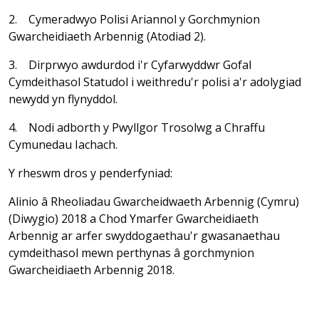
2. Cymeradwyo Polisi Ariannol y Gorchmynion
Gwarcheidiaeth Arbennig (Atodiad 2).
3. Dirprwyo awdurdod i'r Cyfarwyddwr Gofal
Cymdeithasol Statudol i weithredu'r polisi a'r adolygiad
newydd yn flynyddol.
4. Nodi adborth y Pwyllgor Trosolwg a Chraffu
Cymunedau Iachach.
Y rheswm dros y penderfyniad:
Alinio â Rheoliadau Gwarcheidwaeth Arbennig (Cymru)
(Diwygio) 2018 a Chod Ymarfer Gwarcheidiaeth
Arbennig ar arfer swyddogaethau'r gwasanaethau
cymdeithasol mewn perthynas â gorchmynion
Gwarcheidiaeth Arbennig 2018.