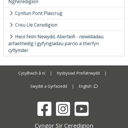
Ngheredigion
Cynllun Pont Plascrug
Creu Lle Ceredigion
Heol Felin Newydd, Aberteifi - newidiadau
arfaethedig i gyfyngiadau parcio a therfyn
cyflymder
Cysylltwch â ni
|
Hysbysiad Preifatrwydd
|
Swyddi a Gyrfaoedd
|
English
Facebook
Instagram
YouTube
Cyngor Sir Ceredigion address
Cyngor Sir Ceredigion