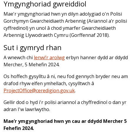
Ymgynghoriad gwreiddiol
Mae'r ymgynghoriad hwn yn dilyn adolygiad o'n Polisi
Gorchymyn Gwarcheidiaeth Arbennig (Ariannol a’r polisi
cyffredinol) yn unol â chod ymarfer Gwarcheidiaeth
Arbennig Llywodraeth Cymru (Gorffennaf 2018).
Sut i gymryd rhan
A wnewch chi
lenwi’r arolwg
erbyn hanner dydd ar ddydd
Mercher, 5 Mehefin 2024.
Os hoffech gysylltu â ni, neu fod gennych bryder neu am
drafod rhyw elfen ymhellach, cysylltwch â
ProjectOffice@ceredigion.gov.uk
.
Gellir dod o hyd i'r polisi ariannol a chyffredinol o dan yr
adran I'w lawrlwytho.
Mae’r ymgynghoriad hwn yn cau ar ddydd Mercher 5
Fehefin 2024.