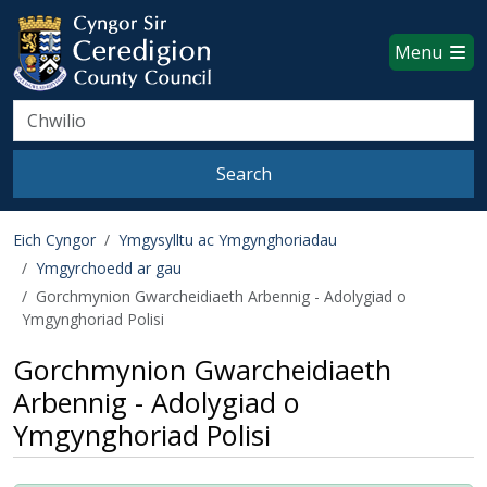
Ceredigion County Council websi
Skip to main content
Menu
Search
Search
Eich Cyngor
Ymgysylltu ac Ymgynghoriadau
Ymgyrchoedd ar gau
Gorchmynion Gwarcheidiaeth Arbennig - Adolygiad o
Ymgynghoriad Polisi
Gorchmynion Gwarcheidiaeth
Arbennig - Adolygiad o
Ymgynghoriad Polisi