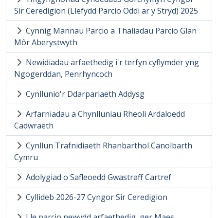
Sir Ceredigion (Llefydd Parcio Oddi ar y Stryd) 2025
Cynnig Mannau Parcio a Thaliadau Parcio Glan
Môr Aberystwyth
Newidiadau arfaethedig i'r terfyn cyflymder yng
Ngogerddan, Penrhyncoch
Cynllunio'r Ddarpariaeth Addysg
Arfarniadau a Chynlluniau Rheoli Ardaloedd
Cadwraeth
Cynllun Trafnidiaeth Rhanbarthol Canolbarth
Cymru
Adolygiad o Safleoedd Gwastraff Cartref
Cyllideb 2026-27 Cyngor Sir Ceredigion
Lle parcio newydd arfaethedig, ger Maes