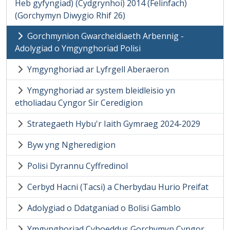
Heb gyfyngiad) (Cydgrynhoi) 2014 (Felinfach)
(Gorchymyn Diwygio Rhif 26)
Gorchmynion Gwarcheidiaeth Arbennig -
Adolygiad o Ymgynghoriad Polisi
Ymgynghoriad ar Lyfrgell Aberaeron
Ymgynghoriad ar system bleidleisio yn
etholiadau Cyngor Sir Ceredigion
Strategaeth Hybu'r Iaith Gymraeg 2024-2029
Byw yng Ngheredigion
Polisi Dyrannu Cyffredinol
Cerbyd Hacni (Tacsi) a Cherbydau Hurio Preifat
Adolygiad o Ddatganiad o Bolisi Gamblo
Ymgynghoriad Cyhoeddus Gorchymyn Cyngor