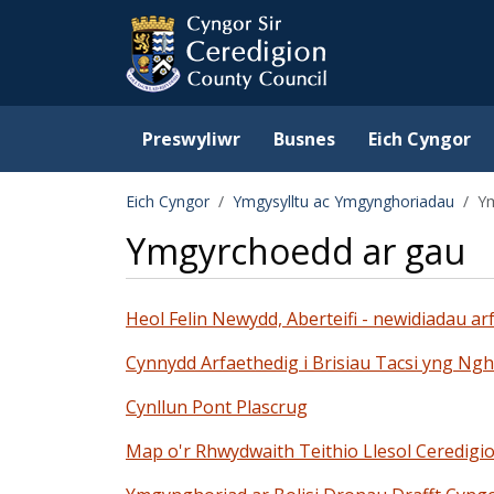
Ceredigion County Counc
Skip to main content
Preswyliwr
Busnes
Eich Cyngor
Eich Cyngor
Ymgysylltu ac Ymgynghoriadau
Ym
Ymgyrchoedd ar gau
Heol Felin Newydd, Aberteifi - newidiadau ar
Cynnydd Arfaethedig i Brisiau Tacsi yng Ng
Cynllun Pont Plascrug
Map o'r Rhwydwaith Teithio Llesol Ceredigi