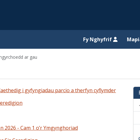
il website
Fy Nghyfrif
Map
gyrchoedd ar gau
faethedig i gyfyngiadau parcio a therfyn cyflymder
heredigion
on 2026 - Cam 1 o’r Ymgynghoriad