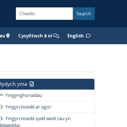
Search
Search
iau
Cysylltwch â ni
English
Rydych yma
Ymgynghoriadau
Ymgyrchoedd ar agor
Ymgyrchoedd sydd wedi cau yn
ddiweddar