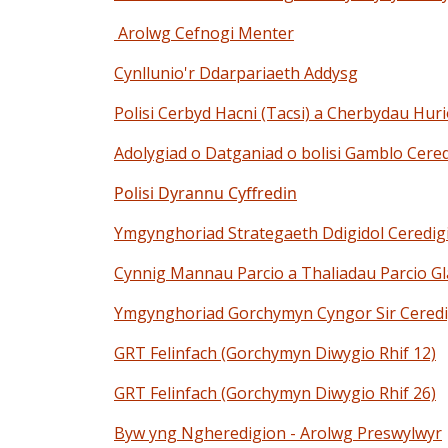
Arolwg Cefnogi Menter
Cynllunio'r Ddarpariaeth Addysg
Polisi Cerbyd Hacni (Tacsi) a Cherbydau Huri
Adolygiad o Datganiad o bolisi Gamblo Cere
Polisi Dyrannu Cyffredin
Ymgynghoriad Strategaeth Ddigidol Ceredig
Cynnig Mannau Parcio a Thaliadau Parcio G
Ymgynghoriad Gorchymyn Cyngor Sir Ceredigi
GRT Felinfach (Gorchymyn Diwygio Rhif 12)
GRT Felinfach (Gorchymyn Diwygio Rhif 26)
Byw yng Ngheredigion - Arolwg Preswylwyr