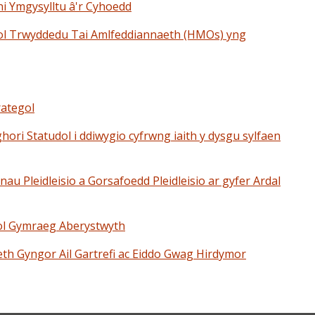
ni Ymgysylltu â'r Cyhoedd
gol Trwyddedu Tai Amlfeddiannaeth (HMOs) yng
rategol
ri Statudol i ddiwygio cyfrwng iaith y dysgu sylfaen
u Pleidleisio a Gorsafoedd Pleidleisio ar gyfer Ardal
ol Gymraeg Aberystwyth
 Gyngor Ail Gartrefi ac Eiddo Gwag Hirdymor