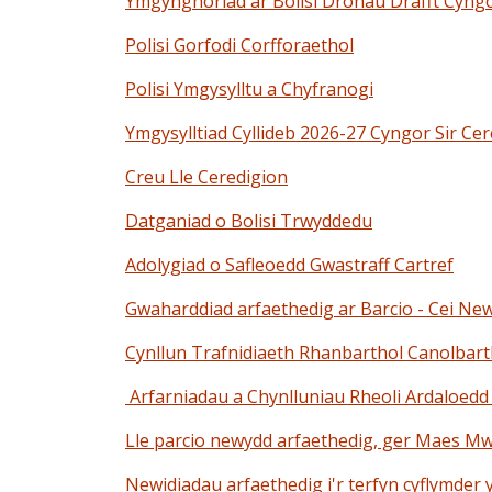
Ymgynghoriad ar Bolisi Dronau Drafft Cyngo
Polisi Gorfodi Corfforaethol
Polisi Ymgysylltu a Chyfranogi
Ymgysylltiad Cyllideb 2026-27 Cyngor Sir Ce
Creu Lle Ceredigion
Datganiad o Bolisi Trwyddedu
Adolygiad o Safleoedd Gwastraff Cartref
Gwaharddiad
arfaethedig
ar Barcio - Cei Ne
Cynllun Trafnidiaeth Rhanbarthol Canolbar
Arfarniadau a Chynlluniau Rheoli Ardaloed
Lle parcio newydd arfaethedig, ger Maes Mwl
Newidiadau arfaethedig i'r terfyn cyflymde