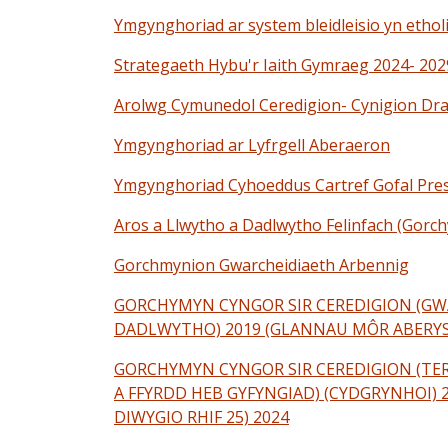
Ymgynghoriad ar system bleidleisio yn ethol
Strategaeth Hybu'r Iaith Gymraeg 2024- 202
Arolwg Cymunedol Ceredigion- Cynigion Dra
Ymgynghoriad ar Lyfrgell Aberaeron
Ymgynghoriad Cyhoeddus Cartref Gofal Pre
Aros a Llwytho a Dadlwytho Felinfach (Gorc
Gorchmynion Gwarcheidiaeth Arbennig
GORCHYMYN CYNGOR SIR CEREDIGION (GW
DADLWYTHO) 2019 (GLANNAU MÔR ABERYS
GORCHYMYN CYNGOR SIR CEREDIGION (TER
A FFYRDD HEB GYFYNGIAD) (CYDGRYNHOI)
DIWYGIO RHIF 25) 2024