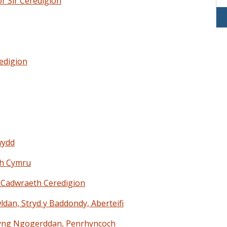
r Sir Ceredigion
redigion
wydd
th Cymru
d Cadwraeth Ceredigion
dan, Stryd y Baddondy, Aberteifi
r yng Ngogerddan, Penrhyncoch