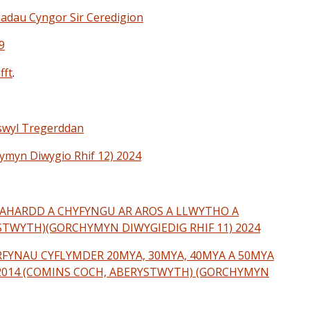
iadau Cyngor Sir Ceredigion
9
fft
.
swyl Tregerddan
hymyn Diwygio Rhif 12) 2024
AHARDD A CHYFYNGU AR AROS A LLWYTHO A
TWYTH)(GORCHYMYN DIWYGIEDIG RHIF 11) 2024
FYNAU CYFLYMDER 20MYA, 30MYA, 40MYA A 50MYA
 2014 (COMINS COCH, ABERYSTWYTH) (GORCHYMYN