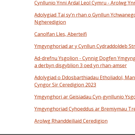
Cynllunio Ynni Ardal Leol Cymru - Arolwg Yn
Adolygiad Tai sy’n rhan o Gynllun Ychwane
Ngheredigion
Canolfan Lles, Aberteifi
Ymgynghoriad ar y Cynllun Cydraddoldeb St
Ad-drefnu Ysgolion - Cynnig Dogfen Ymgyngho
a derbyn disgyblion 3 oed yn rhan-amser
Adolygiad o Ddosbarthiadau Etholiadol, Manna
Cyngor Sir Ceredigion 2023
Ymgynghori ar Geisiadau Cyn-gynllunio Ysg
Ymgynghoriad Cyhoeddus ar Bremiymau Treth
Arolwg Rhanddeiliaid Ceredigion