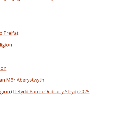
o Preifat
digion
ion
lan Môr Aberystwyth
on (Llefydd Parcio Oddi ar y Stryd) 2025