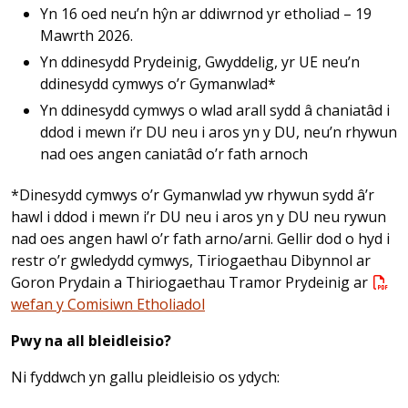
Yn 16 oed neu’n hŷn ar ddiwrnod yr etholiad – 19
Mawrth 2026.
Yn ddinesydd Prydeinig, Gwyddelig, yr UE neu’n
ddinesydd cymwys o’r Gymanwlad*
Yn ddinesydd cymwys o wlad arall sydd â chaniatâd i
ddod i mewn i’r DU neu i aros yn y DU, neu’n rhywun
nad oes angen caniatâd o’r fath arnoch
*Dinesydd cymwys o’r Gymanwlad yw rhywun sydd â’r
hawl i ddod i mewn i’r DU neu i aros yn y DU neu rywun
nad oes angen hawl o’r fath arno/arni. Gellir dod o hyd i
restr o’r gwledydd cymwys, Tiriogaethau Dibynnol ar
Goron Prydain a Thiriogaethau Tramor Prydeinig ar
wefan y Comisiwn Etholiadol
Pwy na all bleidleisio?
Ni fyddwch yn gallu pleidleisio os ydych: