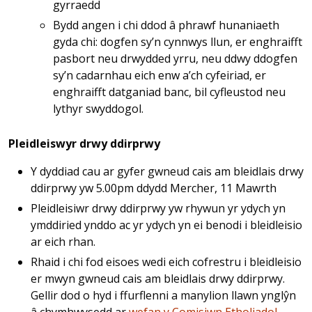
gyrraedd
Bydd angen i chi ddod â phrawf hunaniaeth
gyda chi: dogfen sy’n cynnwys llun, er enghraifft
pasbort neu drwydded yrru, neu ddwy ddogfen
sy’n cadarnhau eich enw a’ch cyfeiriad, er
enghraifft datganiad banc, bil cyfleustod neu
lythyr swyddogol.
Pleidleiswyr drwy ddirprwy
Y dyddiad cau ar gyfer gwneud cais am bleidlais drwy
ddirprwy yw 5.00pm ddydd Mercher, 11 Mawrth
Pleidleisiwr drwy ddirprwy yw rhywun yr ydych yn
ymddiried ynddo ac yr ydych yn ei benodi i bleidleisio
ar eich rhan.
Rhaid i chi fod eisoes wedi eich cofrestru i bleidleisio
er mwyn gwneud cais am bleidlais drwy ddirprwy.
Gellir dod o hyd i ffurflenni a manylion llawn ynglŷn