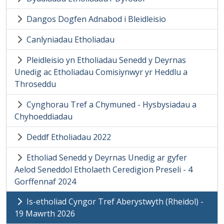
Dangos Dogfen Adnabod i Bleidleisio
Canlyniadau Etholiadau
Pleidleisio yn Etholiadau Senedd y Deyrnas
Unedig ac Etholiadau Comisiynwyr yr Heddlu a
Throseddu
Cynghorau Tref a Chymuned - Hysbysiadau a
Chyhoeddiadau
Deddf Etholiadau 2022
Etholiad Senedd y Deyrnas Unedig ar gyfer
Aelod Seneddol Etholaeth Ceredigion Preseli - 4
Gorffennaf 2024
Is-etholiad Cyngor Tref Aberystwyth (Rheidol) -
19 Mawrth 2026