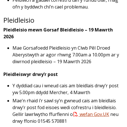
Peidiwch â gadael cofrestru tan y funud olaf, rhag
ofn y byddwch chi’n cael problemau.
Pleidleisio
Pleidleisio mewn Gorsaf Bleidleisio – 19 Mawrth
2026
Mae Gorsafoedd Pleidleisio yn Clwb Pêl Droed
Aberystwyth ar agor rhwng 7.00am a 10.00pm ar y
diwrnod pleidleisio – 19 Mawrth 2026
Pleidleiswyr drwy’r post
Y dyddiad cau i wneud cais am bleidlais drwy’r post
yw 5.00pm ddydd Mercher, 4 Mawrth
Mae’n rhaid i’r sawl sy’n gwneud cais am bleidlais
drwy’r post fod eisoes wedi cofrestru i bleidleisio.
Gellir lawrlwytho ffurflenni o
wefan Gov.UK
neu
drwy ffonio 01545 570881