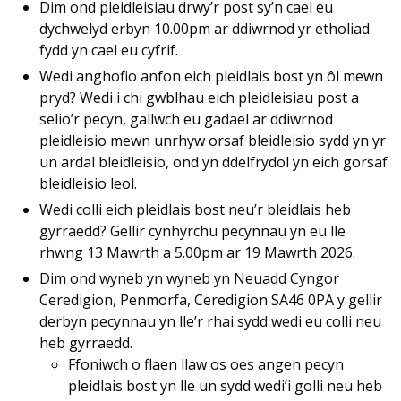
Dim ond pleidleisiau drwy’r post sy’n cael eu
dychwelyd erbyn 10.00pm ar ddiwrnod yr etholiad
fydd yn cael eu cyfrif.
Wedi anghofio anfon eich pleidlais bost yn ôl mewn
pryd? Wedi i chi gwblhau eich pleidleisiau post a
selio’r pecyn, gallwch eu gadael ar ddiwrnod
pleidleisio mewn unrhyw orsaf bleidleisio sydd yn yr
un ardal bleidleisio, ond yn ddelfrydol yn eich gorsaf
bleidleisio leol.
Wedi colli eich pleidlais bost neu’r bleidlais heb
gyrraedd? Gellir cynhyrchu pecynnau yn eu lle
rhwng 13 Mawrth a 5.00pm ar 19 Mawrth 2026.
Dim ond wyneb yn wyneb yn Neuadd Cyngor
Ceredigion, Penmorfa, Ceredigion SA46 0PA y gellir
derbyn pecynnau yn lle’r rhai sydd wedi eu colli neu
heb gyrraedd.
Ffoniwch o flaen llaw os oes angen pecyn
pleidlais bost yn lle un sydd wedi’i golli neu heb