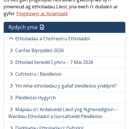
ymwneud ag etholiadau Lleol, yna ewch i’r dudalen ar
gyfer
Ymgeiswyr ac Asiantiaid
.
Rydych yma
Etholiadau a Chofrestru Etholiadol
Canfas Blynyddol 2026
Etholiad Senedd Cymru – 7 Mai 2026
Cofrestru i Bleidleisio
Ym mha etholiadau y gallaf bleidleisio ynddynt?
Pleidleisio Hygyrch
Mapiau o’r Ardaloedd Lleol yng Ngheredigion –
Wardiau Etholiadol a Gorsafoedd Pleidleisio
Dyddiadau Etholiadau’r Dyfodol