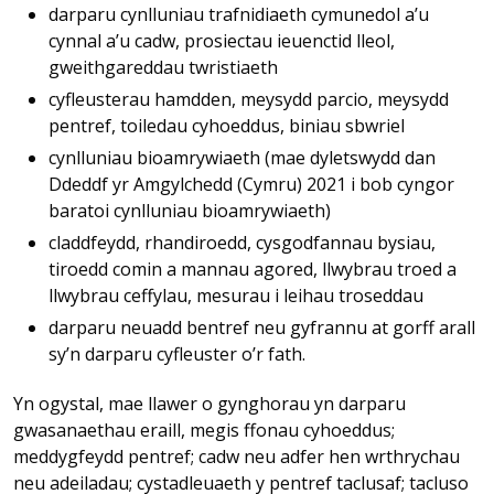
darparu cynlluniau trafnidiaeth cymunedol a’u
cynnal a’u cadw, prosiectau ieuenctid lleol,
gweithgareddau twristiaeth
cyfleusterau hamdden, meysydd parcio, meysydd
pentref, toiledau cyhoeddus, biniau sbwriel
cynlluniau bioamrywiaeth (mae dyletswydd dan
Ddeddf yr Amgylchedd (Cymru) 2021 i bob cyngor
baratoi cynlluniau bioamrywiaeth)
claddfeydd, rhandiroedd, cysgodfannau bysiau,
tiroedd comin a mannau agored, llwybrau troed a
llwybrau ceffylau, mesurau i leihau troseddau
darparu neuadd bentref neu gyfrannu at gorff arall
sy’n darparu cyfleuster o’r fath.
Yn ogystal, mae llawer o gynghorau yn darparu
gwasanaethau eraill, megis ffonau cyhoeddus;
meddygfeydd pentref; cadw neu adfer hen wrthrychau
neu adeiladau; cystadleuaeth y pentref taclusaf; tacluso