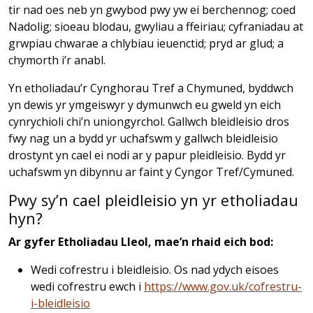
tir nad oes neb yn gwybod pwy yw ei berchennog; coed
Nadolig; sioeau blodau, gwyliau a ffeiriau; cyfraniadau at
grwpiau chwarae a chlybiau ieuenctid; pryd ar glud; a
chymorth i’r anabl.
Yn etholiadau’r Cynghorau Tref a Chymuned, byddwch
yn dewis yr ymgeiswyr y dymunwch eu gweld yn eich
cynrychioli chi’n uniongyrchol. Gallwch bleidleisio dros
fwy nag un a bydd yr uchafswm y gallwch bleidleisio
drostynt yn cael ei nodi ar y papur pleidleisio. Bydd yr
uchafswm yn dibynnu ar faint y Cyngor Tref/Cymuned.
Pwy sy’n cael pleidleisio yn yr etholiadau
hyn?
Ar gyfer Etholiadau Lleol, mae’n rhaid eich bod:
Wedi cofrestru i bleidleisio. Os nad ydych eisoes
wedi cofrestru ewch i
https://www.gov.uk/cofrestru-
i-bleidleisio