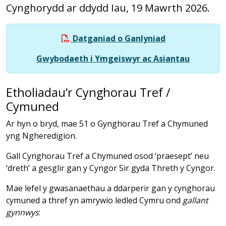
Cynghorydd ar
ddydd Iau, 19 Mawrth 2026
.
Datganiad o Ganlyniad
Gwybodaeth i Ymgeiswyr ac Asiantau
Etholiadau’r Cynghorau Tref /
Cymuned
Ar hyn o bryd, mae 51 o Gynghorau Tref a Chymuned
yng Ngheredigion.
Gall Cynghorau Tref a Chymuned osod ‘praesept’ neu
‘dreth’ a gesglir gan y Cyngor Sir gyda Threth y Cyngor.
Mae lefel y gwasanaethau a ddarperir gan y cynghorau
cymuned a thref yn amrywio ledled Cymru ond
gallant
gynnwys
: