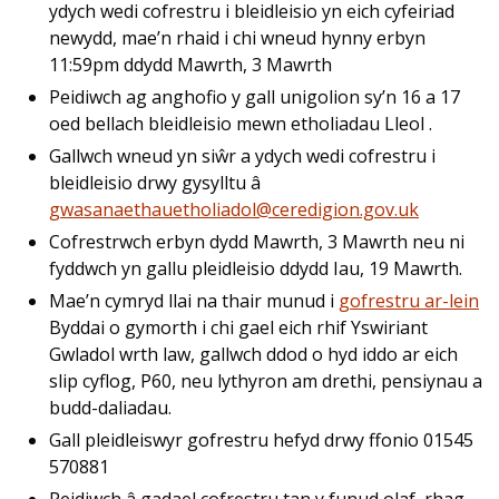
ydych wedi cofrestru i bleidleisio yn eich cyfeiriad
newydd, mae’n rhaid i chi wneud hynny erbyn
11:59pm ddydd Mawrth, 3 Mawrth
Peidiwch ag anghofio y gall unigolion sy’n 16 a 17
oed bellach bleidleisio mewn etholiadau Lleol .
Gallwch wneud yn siŵr a ydych wedi cofrestru i
bleidleisio drwy gysylltu â
gwasanaethauetholiadol@ceredigion.gov.uk
Cofrestrwch erbyn dydd Mawrth, 3 Mawrth neu ni
fyddwch yn gallu pleidleisio ddydd Iau, 19 Mawrth.
Mae’n cymryd llai na thair munud i
gofrestru ar-lein
Byddai o gymorth i chi gael eich rhif Yswiriant
Gwladol wrth law, gallwch ddod o hyd iddo ar eich
slip cyflog, P60, neu lythyron am drethi, pensiynau a
budd-daliadau.
Gall pleidleiswyr gofrestru hefyd drwy ffonio 01545
570881