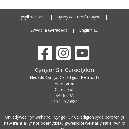
Cysylltwch â ni
|
Hysbysiad Preifatrwydd
|
Swyddi a Gyrfaoedd
|
English
Facebook
Instagram
YouTube
Cyngor Sir Ceredigion address
Cyngor Sir Ceredigion
Neuadd Cyngor Ceredigion Penmorfa
Aberaeron
Ceredigion
SA46 0PA
Ceredigion County Council call centre phone number
01545 570881
Oni ddywedir yn wahanol, Cyngor Sir Ceredigion sydd berchen yr
hawlfraint ar yr holl ddefnyddiau gwreiddiol welir ar y safle hwn ©