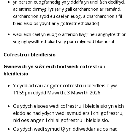
yn berson euogfarnedig yn y ddalfa yn unol â’ch dedfryd,
ac eithrio dirmyg llys (er y gall carcharorion ar remánd,
carcharorion sydd eu cael yn euog, a charcharorion sifil
bleidleisio os ydynt ar y gofrestr etholiadol)
wedi eich cael yn euog o arferion llwgr neu anghyfreithlon
yng nghyswllt etholiad yn y pum mlynedd blaenorol
Cofrestru i bleidleisio
Gwnewch yn siŵr eich bod wedi cofrestru i
bleidleisio
Y dyddiad cau ar gyfer cofrestru i bleidleisio yw
11:59pm ddydd Mawrth, 3 Mawrth 2026
Os ydych eisoes wedi cofrestru i bleidleisio yn eich
eiddo ac nad ydych wedi symud ers i chi gofrestru,
nid oes angen i chi ailgofrestru i bleidleisio.
Os ydych wedi symud tŷ yn ddiweddar ac os nad