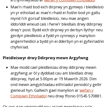
â chymhwysedd ar
wefan y Comisiwn Etholiadol
Mae’n rhaid bod eich dirprwy yn gymwys i bleidleisio
yn yr etholiad ac mae’n rhaid ei fod/ei bod yn gallu
mynd i’ch gorsaf bleidleisio, neu mae angen
iddo/iddi wneud cais i fwrw’r bleidlais drwy ddirprwy
drwy’r post. Bydd eich dirprwy yn derbyn llythyr neu
gerdyn pleidleisio a fydd yn cynnwys y manylion
angenrheidiol a bydd yn ei dderbyn yn ei gyfeiriad/ei
chyfeiriad.
Pleidleiswyr drwy Ddirprwy mewn Argyfwng
Mae modd cael pleidleisiau drwy ddirprwy mewn
argyfwng ar ôl y dyddiad cau am bleidlais drwy
ddirprwy, hyd at 5.00pm ar 19 Mawrth 2026. Dim
ond mewn amgylchiadau eithriadol penodol y gellir
gwneud hyn. Gallwch gael manylion ar
wefan y
Comisiwn Etholiadol
neu drwy ffonio 01545 570881.
Os oes gan ymgeisydd neu asiant gwestiynau sy’n